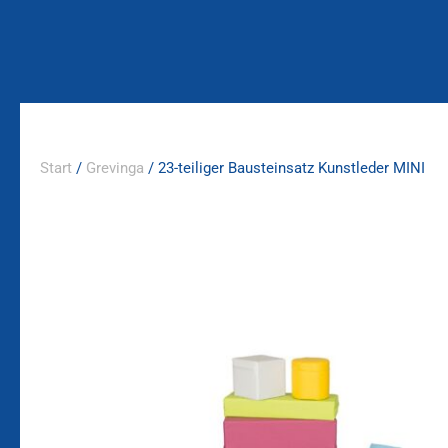
Zum
Inhalt
springen
Start
/
Grevinga
/ 23-teiliger Bausteinsatz Kunstleder MINI