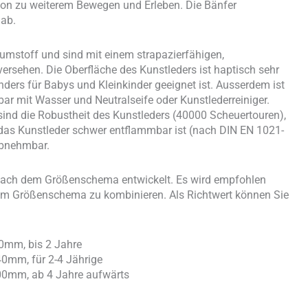
ion zu weiterem Bewegen und Erleben. Die Bänfer
ab.
mstoff und sind mit einem strapazierfähigen,
ersehen. Die Oberfläche des Kunstleders ist haptisch sehr
ers für Babys und Kleinkinder geeignet ist. Ausserdem ist
ar mit Wasser und Neutralseife oder Kunstlederreiniger.
sind die Robustheit des Kunstleders (40000 Scheuertouren),
 das Kunstleder schwer entflammbar ist (nach DIN EN 1021-
abnehmbar.
 nach dem Größenschema entwickelt. Es wird empfohlen
chem Größenschema zu kombinieren. Als Richtwert können Sie
0mm, bis 2 Jahre
0mm, für 2-4 Jährige
0mm, ab 4 Jahre aufwärts