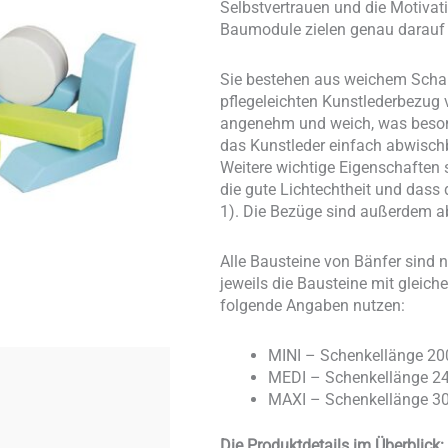
Selbstvertrauen und die Motivat
Baumodule zielen genau darauf 
Sie bestehen aus weichem Schau
pflegeleichten Kunstlederbezug v
angenehm und weich, was besond
das Kunstleder einfach abwischb
Weitere wichtige Eigenschaften 
die gute Lichtechtheit und dass
1). Die Bezüge sind außerdem 
Alle Bausteine von Bänfer sind
jeweils die Bausteine mit glei
folgende Angaben nutzen:
MINI – Schenkellänge 20
MEDI – Schenkellänge 24
MAXI – Schenkellänge 30
Die Produktdetails im Überblick: