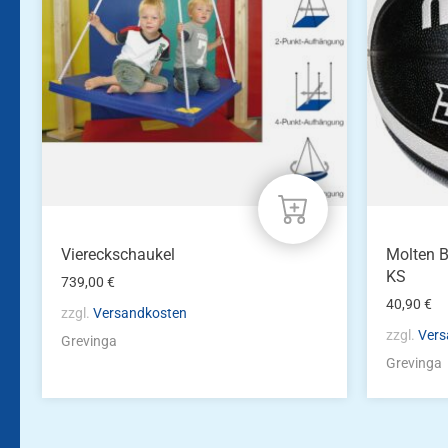
Viereckschaukel
Molten B
KS
739,00
€
40,90
€
zzgl.
Versandkosten
zzgl.
Vers
Grevinga
Grevinga