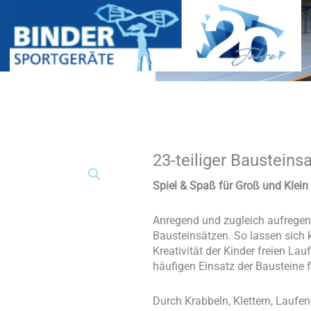
23-teiliger Bausteins
23-
teiliger
Bausteinsatz
Spiel & Spaß für Groß und Klein
Kunstleder
MINI
Anregend und zugleich aufregend
Menge
Bausteinsätzen. So lassen sich k
Kreativität der Kinder freien Lau
häufigen Einsatz der Bausteine f
Durch Krabbeln, Klettern, Laufen