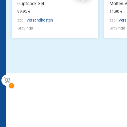
Hüpfsack Set
Molten 
99,95
€
11,90
€
zzgl.
Versandkosten
zzgl.
Vers
Grevinga
Grevinga
Bleiben Sie auf dem Laufenden!
Zur Newsletteranmeldun