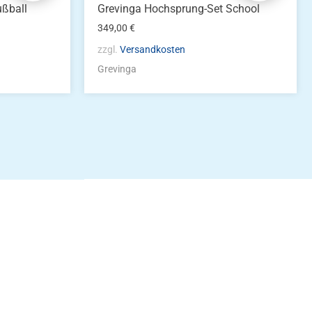
ußball
Grevinga Hochsprung-Set School
349,00
€
zzgl.
Versandkosten
Grevinga
idung
nkonto