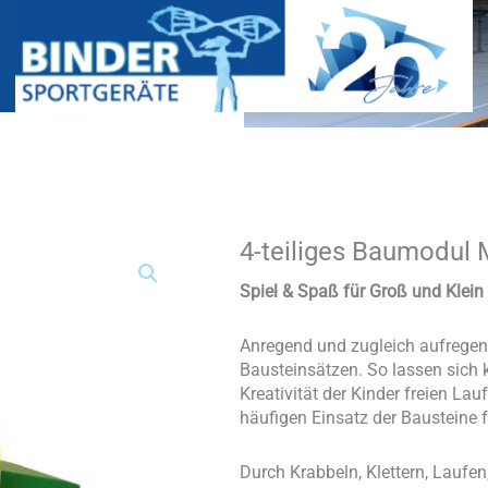
4-teiliges Baumodul 
4-
teiliges
Baumodul
Spiel & Spaß für Groß und Klei
MAXI
-
Anregend und zugleich aufregend
Set
Bausteinsätzen. So lassen sich k
3
Kreativität der Kinder freien Lau
Menge
häufigen Einsatz der Bausteine f
Durch Krabbeln, Klettern, Laufen