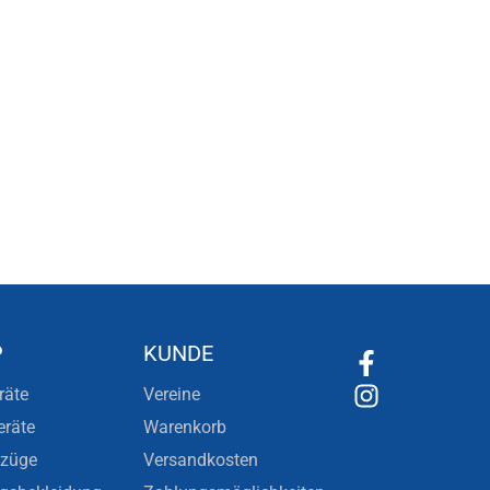
P
KUNDE
räte
Vereine
eräte
Warenkorb
nzüge
Versandkosten