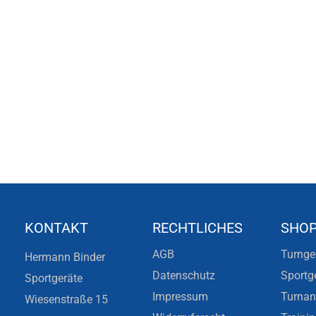
KONTAKT
RECHTLICHES
SHO
AGB
Turnge
Hermann Binder
Datenschutz
Sportg
Sportgeräte
Impressum
Turna
Wiesenstraße 15