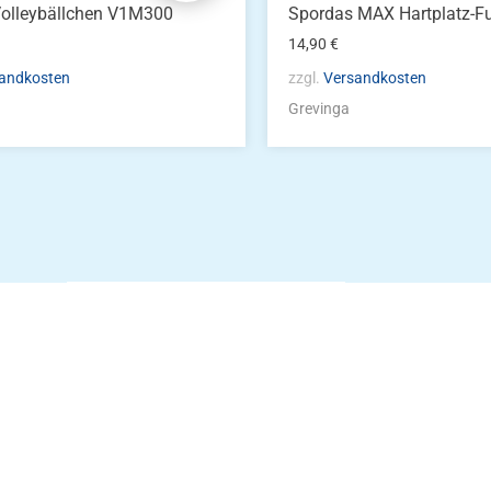
Volleybällchen V1M300
Spordas MAX Hartplatz-F
14,90
€
andkosten
zzgl.
Versandkosten
Grevinga
Die Vereinsbekle
g
Zum Kunde