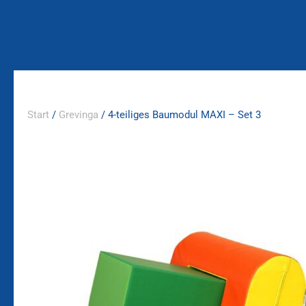
Zum
Inhalt
springen
Start
/
Grevinga
/ 4-teiliges Baumodul MAXI – Set 3