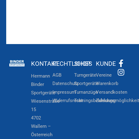
KONTAKT
RECHTLICHES
SHOP
KUNDE
AGB
Turngeräte
Vereine
Hermann
Datenschutz
Sportgeräte
Warenkorb
Binder
Impressum
Turnanzüge
Versandkosten
Sportgeräte
Widerrufsrecht
Trainingsbekleidung
Zahlungsmöglichkei
Wiesenstraße
15
4702
Wallern –
Österreich