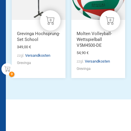
Grevinga Hochsprung-
Molten Volleyball-
Set School
Wettspielball
V5M4500-DE
349,00
€
54,90
€
zzgl.
Versandkosten
zzgl.
Versandkosten
Grevinga
Grevinga
Bleiben Sie auf dem
Die Vereinsbekleidung
Laufenden!
Zum
Zur
Kundenkonto
Newsletteranmeldung