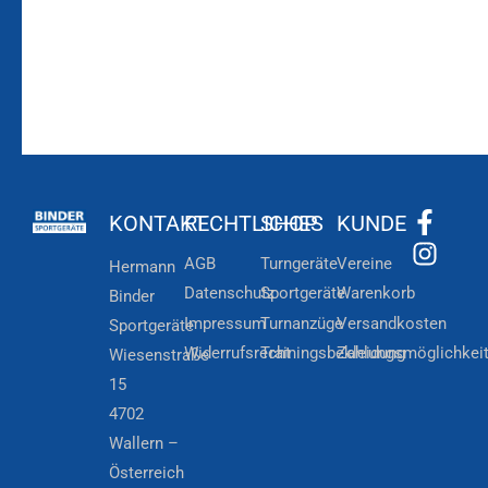
KONTAKT
RECHTLICHES
SHOP
KUNDE
AGB
Turngeräte
Vereine
Hermann
Datenschutz
Sportgeräte
Warenkorb
Binder
Impressum
Turnanzüge
Versandkosten
Sportgeräte
Widerrufsrecht
Trainingsbekleidung
Zahlungsmöglichkei
Wiesenstraße
15
4702
Wallern –
Österreich