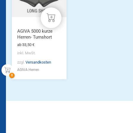
Varianten
auf.
Die
Optionen
können
AGIVA 5000 kurze
auf
Herren- Turnshort
der
Produktseite
ab
33,50
€
gewählt
inkl. MwSt.
werden
zzgl.
Versandkosten
AGIVA Herren
Bleiben Sie auf dem
Die Vereinsbekleidung
Laufenden!
Zum
Zur
Kundenkonto
Newsletteranmeldung