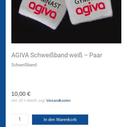
AGIVA Schweißband weiß – Paar
Schweißband
10,00
€
inkl. 20 % MwSt.
zzgl.
Versandkosten
In den Warenkorb