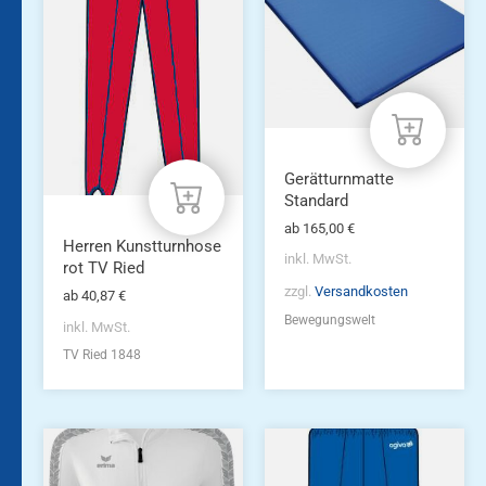
mehrere
mehrere
Varianten
Varianten
auf.
auf.
Die
Die
Optionen
Optionen
können
können
auf
auf
der
der
Produktseite
Produktseite
Gerätturnmatte
gewählt
gewählt
Standard
werden
werden
ab
165,00
€
Herren Kunstturnhose
inkl. MwSt.
rot TV Ried
zzgl.
Versandkosten
ab
40,87
€
Bewegungswelt
inkl. MwSt.
TV Ried 1848
Dieses
Dieses
Produkt
Produkt
weist
weist