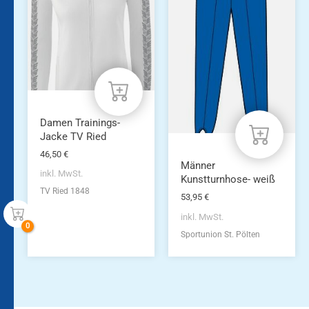
mehrere
mehrere
Varianten
Varianten
auf.
auf.
Die
Die
Optionen
Optionen
können
können
auf
auf
der
der
Produktseite
Produktseite
Damen Trainings-
gewählt
gewählt
Jacke TV Ried
werden
werden
46,50
€
Männer
inkl. MwSt.
Kunstturnhose- weiß
TV Ried 1848
53,95
€
inkl. MwSt.
Sportunion St. Pölten