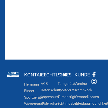
Bleiben Sie auf dem
Die Vereinsbekleidung
Laufenden!
Zum
Zur
Kundenkonto
Newsletteranmeldung
KONTAKT
RECHTLICHES
SHOP
KUNDE
AGB
Turngeräte
Vereine
Hermann
Datenschutz
Sportgeräte
Warenkorb
Binder
Impressum
Turnanzüge
Versandkosten
Sportgeräte
Widerrufsrecht
Trainingsbekleidung
Zahlungsmöglichkei
Wiesenstraße