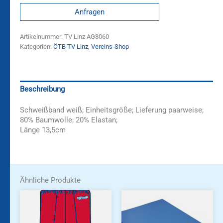
Anfragen
Artikelnummer:
TV Linz AG8060
Kategorien:
ÖTB TV Linz
,
Vereins-Shop
Beschreibung
Schweißband weiß; Einheitsgröße; Lieferung paarweise;
80% Baumwolle; 20% Elastan;
Länge 13,5cm
Ähnliche Produkte
Dieses
Dieses
Produkt
Produkt
weist
weist