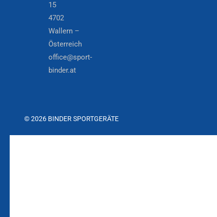
15
4702
Wallern –
Österreich
office@sport-
binder.at
© 2026 BINDER SPORTGERÄTE