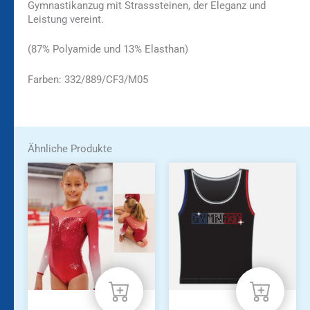
Gymnastikanzug mit Strasssteinen, der Eleganz und
Leistung vereint.
(87% Polyamide und 13% Elasthan)
Farben: 332/889/CF3/M05
Ähnliche Produkte
Dieses
Dieses
Produkt
Produkt
weist
weist
mehrere
mehrere
Varianten
Varianten
auf.
auf.
Die
Die
Optionen
Optionen
können
können
auf
auf
der
der