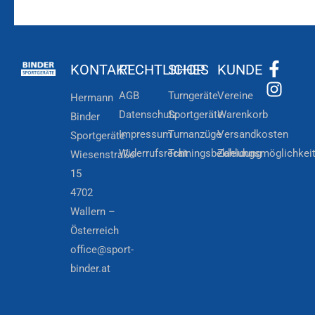
KONTAKT
RECHTLICHES
SHOP
KUNDE
AGB
Turngeräte
Vereine
Hermann
Datenschutz
Sportgeräte
Warenkorb
Binder
Impressum
Turnanzüge
Versandkosten
Sportgeräte
Widerrufsrecht
Trainingsbekleidung
Zahlungsmöglichkei
Wiesenstraße
15
4702
Wallern –
Österreich
office@sport-
binder.at