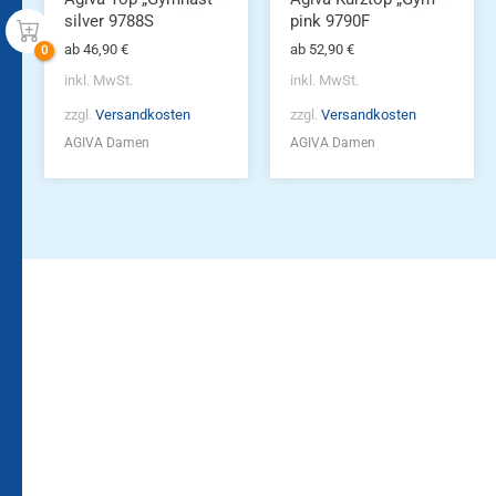
gewählt
gewählt
silver 9788S
pink 9790F
werden
werden
ab
46,90
€
ab
52,90
€
inkl. MwSt.
inkl. MwSt.
zzgl.
Versandkosten
zzgl.
Versandkosten
AGIVA Damen
AGIVA Damen
Bleiben Sie auf dem
Die Vereinsbekleidung
Laufenden!
Zum
Zur
Kundenkonto
Newsletteranmeldung