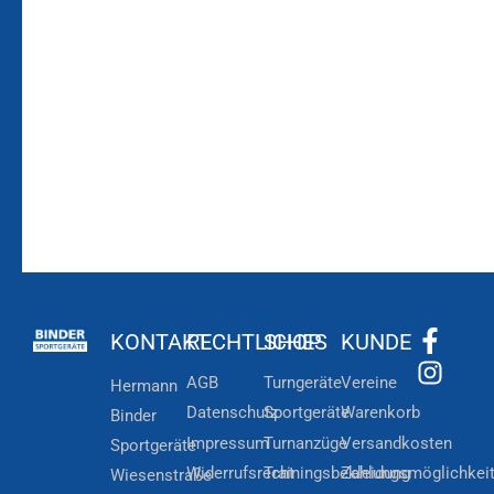
Bleiben Sie auf dem
Die Vereinsbekleidung
Laufenden!
Zum
Zur
Kundenkonto
Newsletteranmeldung
KONTAKT
RECHTLICHES
SHOP
KUNDE
AGB
Turngeräte
Vereine
Hermann
Datenschutz
Sportgeräte
Warenkorb
Binder
Impressum
Turnanzüge
Versandkosten
Sportgeräte
Widerrufsrecht
Trainingsbekleidung
Zahlungsmöglichkei
Wiesenstraße