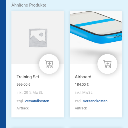
Ähnliche Produkte
Dieses
Produkt
weist
mehrere
Varianten
auf.
Die
Optionen
können
auf
der
Produktseite
Training Set
Airboard
gewählt
999,00
€
184,00
€
werden
inkl. 20 % MwSt.
inkl. MwSt.
zzgl.
Versandkosten
zzgl.
Versandkosten
Airtrack
Airtrack