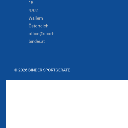
15
4702
Wallern –
Österreich
office@sport-
binder.at
© 2026 BINDER SPORTGERÄTE