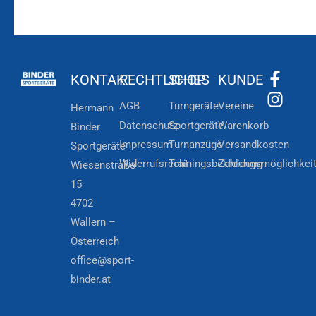
KONTAKT
RECHTLICHES
SHOP
KUNDE
AGB
Turngeräte
Vereine
Hermann
Datenschutz
Sportgeräte
Warenkorb
Binder
Impressum
Turnanzüge
Versandkosten
Sportgeräte
Widerrufsrecht
Trainingsbekleidung
Zahlungsmöglichkei
Wiesenstraße
15
4702
Wallern –
Österreich
office@sport-
binder.at