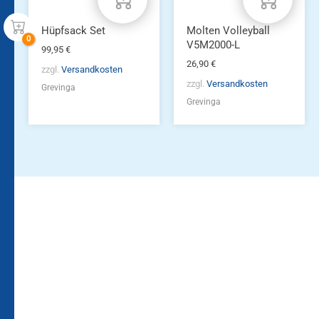
Hüpfsack Set
Molten Volleyball
V5M2000-L
99,95
€
26,90
€
zzgl.
Versandkosten
zzgl.
Versandkosten
Grevinga
Grevinga
Bleiben Sie auf dem
Die Vereinsbekleidung
Laufenden!
Zum
Zur
Kundenkonto
Newsletteranmeldung