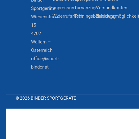
Impressum
Turnanzüge
Versandkosten
Sportgeräte
Widerrufsrecht
Trainingsbekleidung
Zahlungsmöglichkei
Wiesenstraße
15
4702
Wallern –
Österreich
office@sport-
binder.at
© 2026 BINDER SPORTGERÄTE