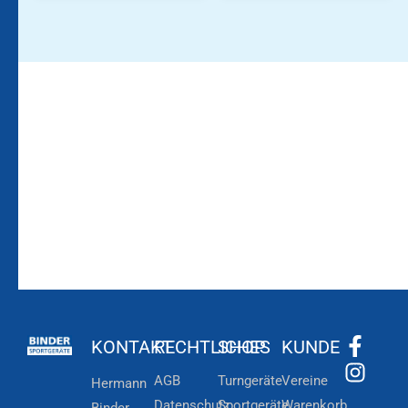
Bleiben Sie auf dem
Die Vereinsbekleidung
Laufenden!
Zum
Zur
Kundenkonto
Newsletteranmeldung
KONTAKT
RECHTLICHES
SHOP
KUNDE
AGB
Turngeräte
Vereine
Hermann
Datenschutz
Sportgeräte
Warenkorb
Binder