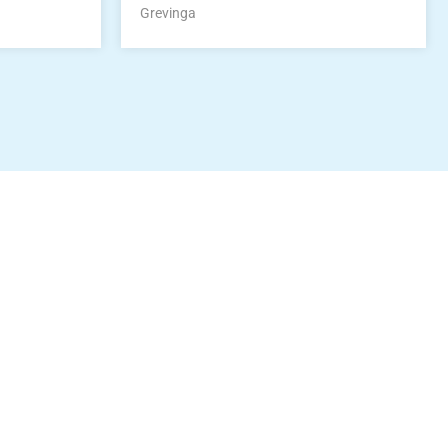
Grevinga
idung
nkonto