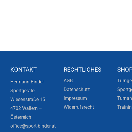
KONTAKT
RECHTLICHES
SHO
AGB
Turnge
Hermann Binder
Datenschutz
Sportg
Sportgeräte
Impressum
Turna
Wiesenstraße 15
Widerrufsrecht
Traini
4702 Wallern –
Österreich
office@sport-binder.at