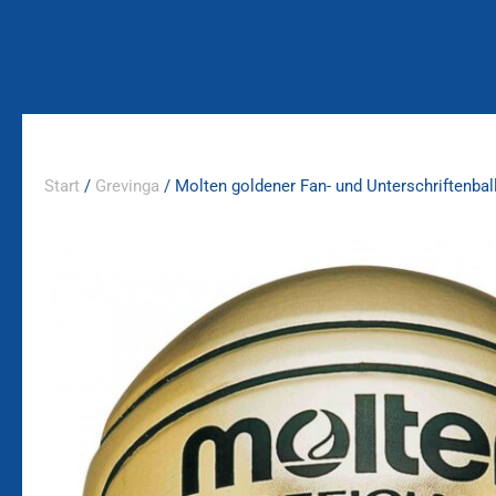
Zum
Inhalt
springen
Start
/
Grevinga
/ Molten goldener Fan- und Unterschriftenbal