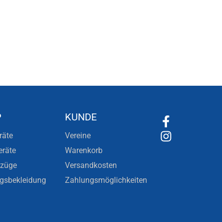
P
KUNDE
räte
Vereine
eräte
Warenkorb
nzüge
Versandkosten
ngsbekleidung
Zahlungsmöglichkeiten