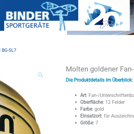
l BG-SL7
Molten goldener Fan-
Molten
goldener
Fan-
Die Produktdetails im Überblick:
und
Unterschriftenball
Art
: Fan-/Unterschriftenba
BG-
Oberfläche
: 12 Felder
SL7
Farbe
: gold
Menge
Einsatzort
: für Auszeich
Größe
: 7