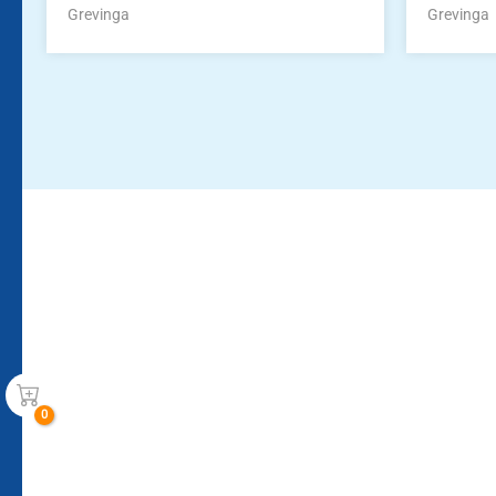
Grevinga
Grevinga
Bleiben Sie auf dem Laufenden!
Zur Newsletteranmeldun