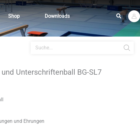
Suchen
Shop
Downloads
Products
search
 und Unterschriftenball BG-SL7
ll
nungen und Ehrungen