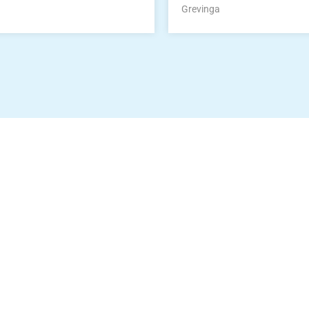
Grevinga
Die Vereinsbekle
g
Zum Kunde