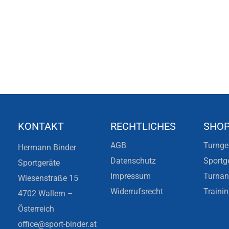
KONTAKT
RECHTLICHES
SHO
AGB
Turnge
Hermann Binder
Datenschutz
Sportg
Sportgeräte
Impressum
Turna
Wiesenstraße 15
Widerrufsrecht
Traini
4702 Wallern –
Österreich
office@sport-binder.at