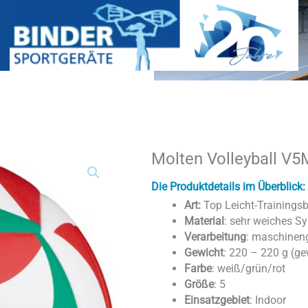
Molten Volleyball V
Molten
Volleyball
V5M2000-
Die Produktdetails im Überblick:
L
Art:
Top Leicht-Trainingsb
Menge
Material
: sehr weiches Sy
Verarbeitung
: maschinen
Gewicht
: 220 – 220 g (ge
Farbe
: weiß/grün/rot
Größe
: 5
Einsatzgebiet
: Indoor