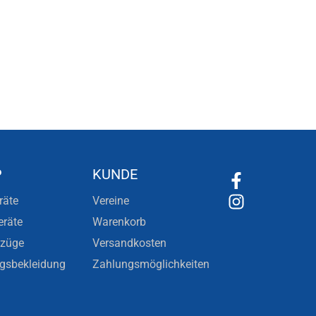
P
KUNDE
räte
Vereine
eräte
Warenkorb
nzüge
Versandkosten
ngsbekleidung
Zahlungsmöglichkeiten