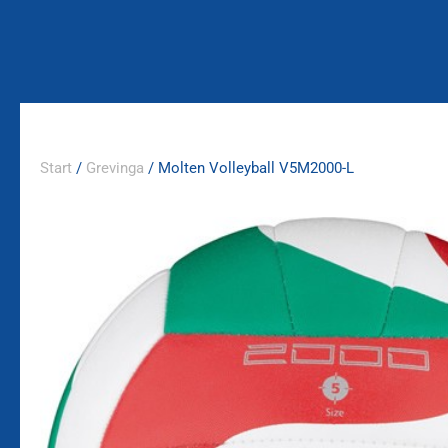
Zum
Inhalt
springen
Start
/
Grevinga
/ Molten Volleyball V5M2000-L