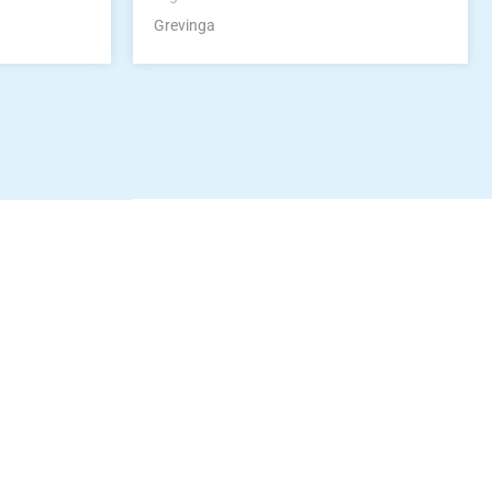
Grevinga
idung
nkonto