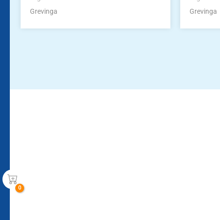
Grevinga
Grevinga
Bleiben Sie auf dem Laufenden!
Zur Newsletteranmeldun