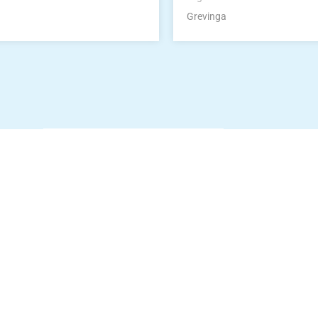
Grevinga
Die Vereinsbekle
g
Zum Kunde