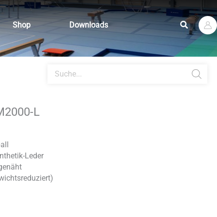
Suchen
Shop
Downloads
Products
search
5M2000-L
all
nthetik-Leder
genäht
wichtsreduziert)