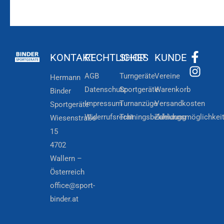
KONTAKT
RECHTLICHES
SHOP
KUNDE
AGB
Turngeräte
Vereine
Hermann
Datenschutz
Sportgeräte
Warenkorb
Binder
Impressum
Turnanzüge
Versandkosten
Sportgeräte
Widerrufsrecht
Trainingsbekleidung
Zahlungsmöglichkei
Wiesenstraße
15
4702
Wallern –
Österreich
office@sport-
binder.at