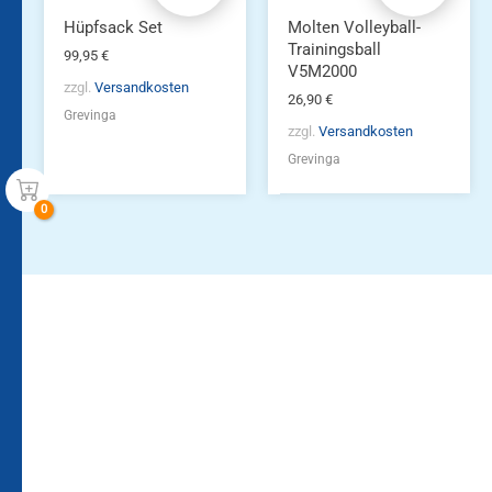
Hüpfsack Set
Molten Volleyball-
Trainingsball
99,95
€
V5M2000
zzgl.
Versandkosten
26,90
€
Grevinga
zzgl.
Versandkosten
Grevinga
Bleiben Sie auf dem
Die Vereinsbekleidung
Laufenden!
Zum
Zur
Kundenkonto
Newsletteranmeldung