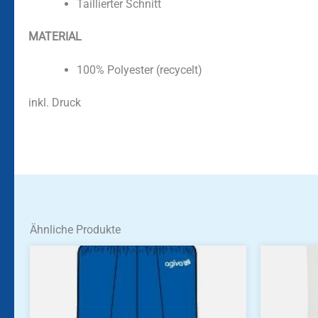
Taillierter Schnitt
MATERIAL
100% Polyester (recycelt)
inkl. Druck
Ähnliche Produkte
Dieses
Dieses
Produkt
Produkt
weist
weist
mehrere
mehrere
Varianten
Variante