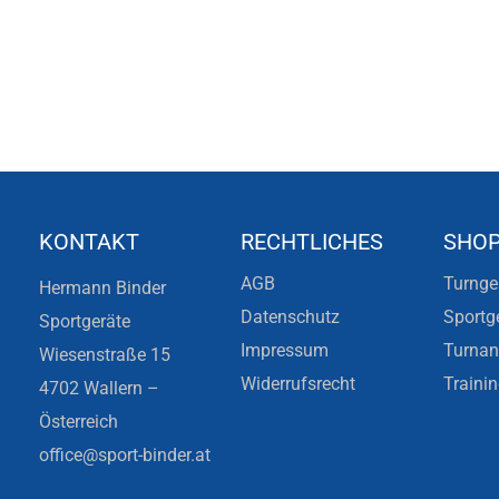
KONTAKT
RECHTLICHES
SHO
AGB
Turnge
Hermann Binder
Datenschutz
Sportg
Sportgeräte
Impressum
Turna
Wiesenstraße 15
Widerrufsrecht
Traini
4702 Wallern –
Österreich
office@sport-binder.at