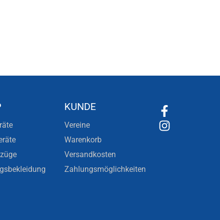
P
KUNDE
räte
Vereine
eräte
Warenkorb
nzüge
Versandkosten
ngsbekleidung
Zahlungsmöglichkeiten