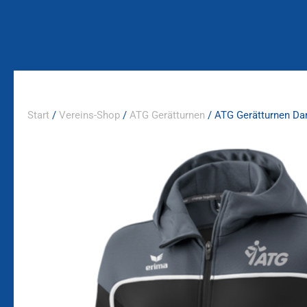
Zum
Inhalt
springen
Start
/
Vereins-Shop
/
ATG Gerätturnen
/ ATG Gerätturnen Da