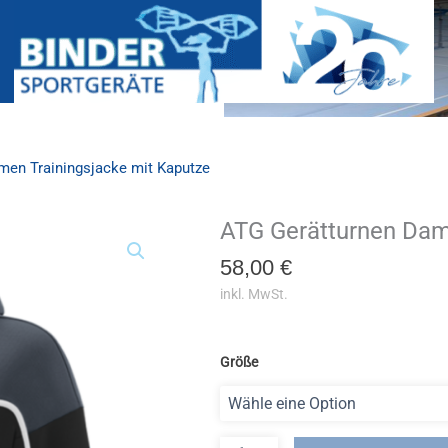
men Trainingsjacke mit Kaputze
ATG Gerätturnen Dam
ATG
Gerätturnen
58,00
€
Damen
Trainingsjacke
inkl. MwSt.
mit
Kaputze
Menge
Größe