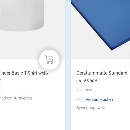
auf.
Die
n
Optionen
können
auf
der
eite
Produktseite
gewählt
werden
inder Basic T-Shirt weiß
Gerätturnmatte Standard
€
ab
165,00
€
t.
inkl. MwSt.
arkter Turnverein
zzgl.
Versandkosten
Bewegungswelt