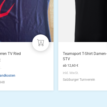
Die
n
Optionen
können
auf
der
eite
Produktseite
gewählt
werden
erren TV Ried
Teamsport T-Shirt Dame
STV
€
ab
12,60
€
t.
inkl. MwSt.
andkosten
Salzburger Turnverein
848