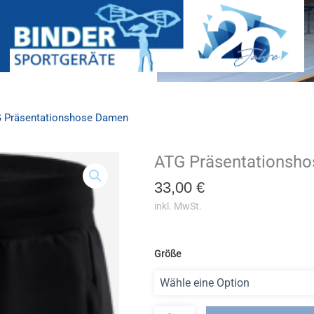
 Präsentationshose Damen
ATG Präsentationsh
ATG
Präsentationshose
33,00
€
Damen
Menge
inkl. MwSt.
Größe