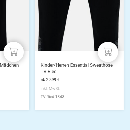
Die
Optionen
können
auf
der
Produktseite
gewählt
werden
n-Mädchen
Kinder/Herren Essential Sweathose
TV Ried
ab
29,99
€
inkl. MwSt.
TV Ried 1848