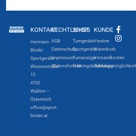
KONTAKT
RECHTLICHES
SHOP
KUNDE
AGB
Turngeräte
Vereine
Hermann
Datenschutz
Sportgeräte
Warenkorb
Binder
Impressum
Turnanzüge
Versandkosten
Sportgeräte
Widerrufsrecht
Trainingsbekleidung
Zahlungsmöglichkei
Wiesenstraße
15
4702
Wallern –
Österreich
office@sport-
binder.at