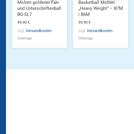
Produktseite
Molten goldener Fan-
Basketball Molten
gewählt
und Unterschriftenball
„Heavy Weight“ – B7M
werden
BG-SL7
| B6M
49,90
€
39,90
€
zzgl.
Versandkosten
zzgl.
Versandkosten
Grevinga
Grevinga
Bleiben Sie auf dem
Die Vereinsbekleidung
Laufenden!
Zum
Zur
Kundenkonto
Newsletteranmeldung