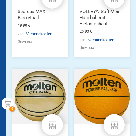
Spordas MAX
VOLLEY® Soft-Mini
Basketball
Handball mit
Elefantenhaut
19,90
€
20,90
€
zzgl.
Versandkosten
zzgl.
Versandkosten
Grevinga
Grevinga
Dieses
Produkt
weist
mehrere
Varianten
auf.
Die
Optionen
können
auf
der