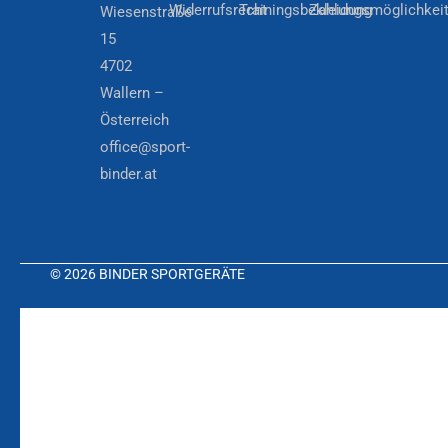
Widerrufsrecht
Trainingsbekleidung
Zahlungsmöglichkei
Wiesenstraße
15
4702
Wallern –
Österreich
office@sport-
binder.at
© 2026 BINDER SPORTGERÄTE