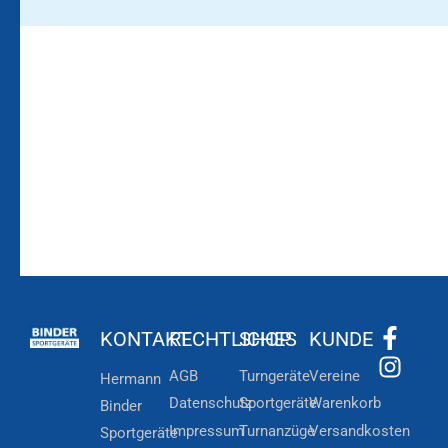
Bleiben Sie auf dem
Die Vereinsbekleidung
Laufenden!
Zum
Zur
Kundenkonto
Newsletteranmeldung
KONTAKT
RECHTLICHES
SHOP
KUNDE
AGB
Turngeräte
Vereine
Hermann
Datenschutz
Sportgeräte
Warenkorb
Binder
Impressum
Turnanzüge
Versandkosten
Sportgeräte