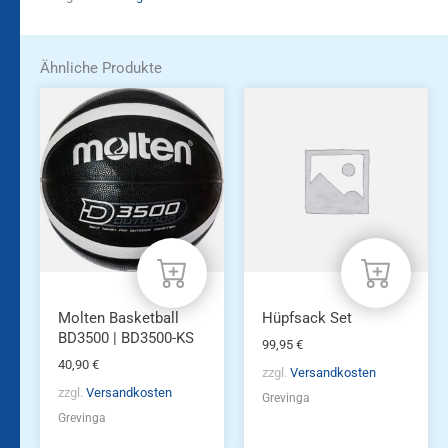
Ähnliche Produkte
Molten Basketball
Hüpfsack Set
BD3500 | BD3500-KS
99,95
€
40,90
€
zzgl.
Versandkosten
zzgl.
Versandkosten
Grevinga
Grevinga