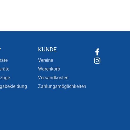
P
KUNDE
räte
Vereine
eräte
Warenkorb
nzüge
Versandkosten
ngsbekleidung
Zahlungsmöglichkeiten