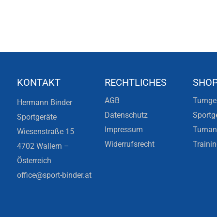
KONTAKT
RECHTLICHES
SHO
AGB
Turnge
Hermann Binder
Datenschutz
Sportg
Sportgeräte
Impressum
Turna
Wiesenstraße 15
Widerrufsrecht
Traini
4702 Wallern –
Österreich
office@sport-binder.at