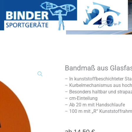
Bandmaß aus Glasfa
Bandmaß
aus
Glasfaser
– In kunststoffbeschichteter St
Menge
– Kurbelmechanismus aus hoch
– Besonders haltbar und strapaz
– cm-Einteilung
– Ab 20 m mit Handschlaufe
– 100 m mit „R“ Kunststoffrah
ab
14,50
€