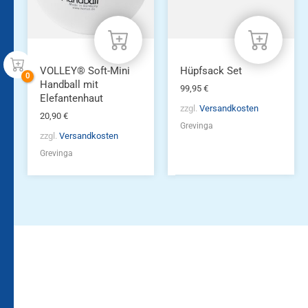
VOLLEY® Soft-Mini
Hüpfsack Set
Handball mit
99,95
€
Elefantenhaut
zzgl.
Versandkosten
20,90
€
Grevinga
zzgl.
Versandkosten
Grevinga
Bleiben Sie auf dem
Die Vereinsbekleidung
Laufenden!
Zum
Zur
Kundenkonto
Newsletteranmeldung