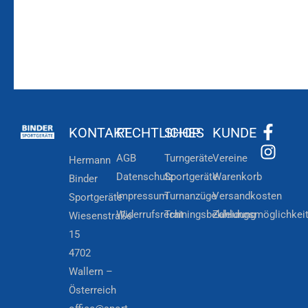
KONTAKT
RECHTLICHES
SHOP
KUNDE
AGB
Turngeräte
Vereine
Hermann
Datenschutz
Sportgeräte
Warenkorb
Binder
Impressum
Turnanzüge
Versandkosten
Sportgeräte
Widerrufsrecht
Trainingsbekleidung
Zahlungsmöglichkei
Wiesenstraße
15
4702
Wallern –
Österreich