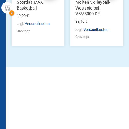
Spordas MAX
Molten Volleyball-
Basketball
Wettspielball
V5M5000-DE
19,90
€
83,90
€
zzgl.
Versandkosten
zzgl.
Versandkosten
Grevinga
Grevinga
Bleiben Sie auf dem
Die Vereinsbekleidung
Laufenden!
Zum
Zur
Kundenkonto
Newsletteranmeldung