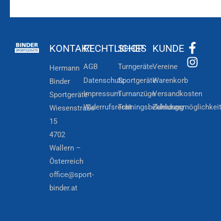
KONTAKT
RECHTLICHES
SHOP
KUNDE
AGB
Turngeräte
Vereine
Hermann
Datenschutz
Sportgeräte
Warenkorb
Binder
Impressum
Turnanzüge
Versandkosten
Sportgeräte
Widerrufsrecht
Trainingsbekleidung
Zahlungsmöglichkei
Wiesenstraße
15
4702
Wallern –
Österreich
office@sport-
binder.at