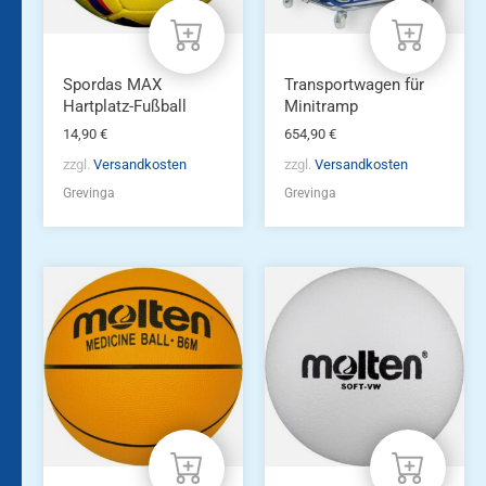
Spordas MAX
Transportwagen für
Hartplatz-Fußball
Minitramp
14,90
€
654,90
€
zzgl.
Versandkosten
zzgl.
Versandkosten
Grevinga
Grevinga
Dieses
Produkt
weist
mehrere
Varianten
auf.
Die
Optionen
können
auf