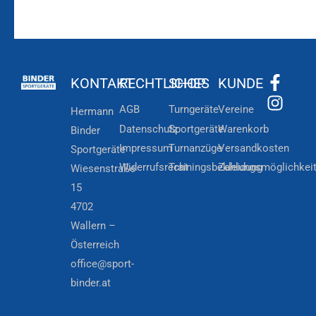
KONTAKT
RECHTLICHES
SHOP
KUNDE
AGB
Turngeräte
Vereine
Hermann
Datenschutz
Sportgeräte
Warenkorb
Binder
Impressum
Turnanzüge
Versandkosten
Sportgeräte
Widerrufsrecht
Trainingsbekleidung
Zahlungsmöglichkei
Wiesenstraße
15
4702
Wallern –
Österreich
office@sport-
binder.at