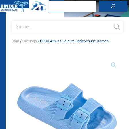
Zum
Suchen
Inhalt
springen
Products
search
Start
/
Grevinga
/ BECO Airkiss-Leisure Badeschuhe Damen
BECO
Airkiss-
Leisure
Badeschuhe
Damen
Menge