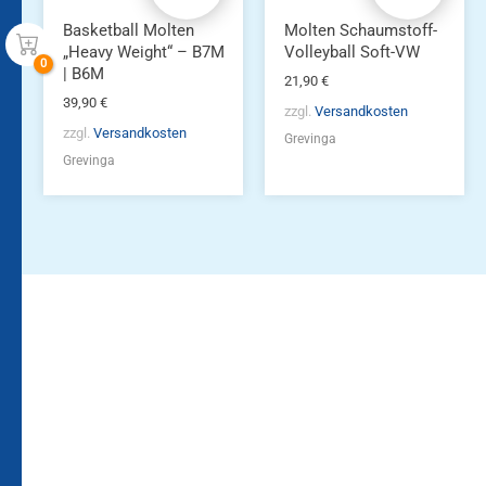
der
Produktseite
Basketball Molten
Molten Schaumstoff-
gewählt
„Heavy Weight“ – B7M
Volleyball Soft-VW
werden
| B6M
21,90
€
39,90
€
zzgl.
Versandkosten
zzgl.
Versandkosten
Grevinga
Grevinga
Bleiben Sie auf dem
Die Vereinsbekleidung
Laufenden!
Zum
Zur
Kundenkonto
Newsletteranmeldung