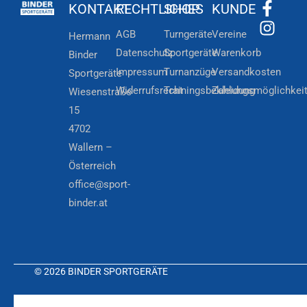
KONTAKT
RECHTLICHES
SHOP
KUNDE
AGB
Turngeräte
Vereine
Hermann
Datenschutz
Sportgeräte
Warenkorb
Binder
Impressum
Turnanzüge
Versandkosten
Sportgeräte
Widerrufsrecht
Trainingsbekleidung
Zahlungsmöglichkei
Wiesenstraße
15
4702
Wallern –
Österreich
office@sport-
binder.at
© 2026 BINDER SPORTGERÄTE