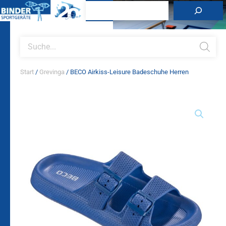
Zum
Suchen
Inhalt
springen
Products
search
Start
/
Grevinga
/ BECO Airkiss-Leisure Badeschuhe Herren
BECO
Airkiss-
Leisure
Badeschuhe
Herren
Menge