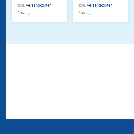
zzgl.
Versandkosten
zzgl.
Versandkosten
Grevinga
Grevinga
Bleiben Sie auf dem
Die Vereinsbekleidung
Laufenden!
Zum
Zur
Kundenkonto
Newsletteranmeldung