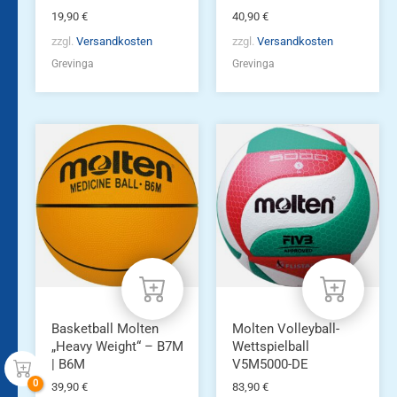
19,90
€
40,90
€
zzgl.
Versandkosten
zzgl.
Versandkosten
Grevinga
Grevinga
Dieses
Produkt
weist
mehrere
Varianten
auf.
Die
Optionen
können
auf
der
Produktseite
Basketball Molten
Molten Volleyball-
gewählt
„Heavy Weight“ – B7M
Wettspielball
werden
| B6M
V5M5000-DE
39,90
€
83,90
€