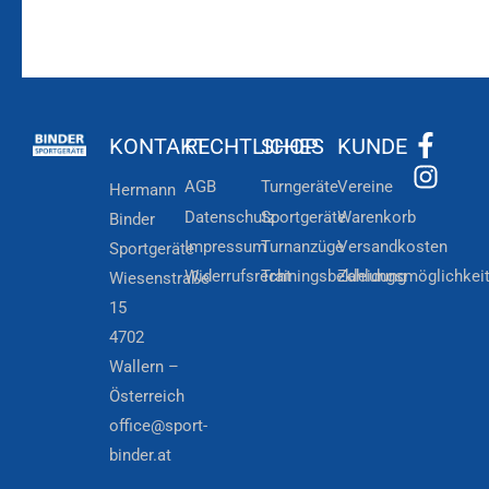
KONTAKT
RECHTLICHES
SHOP
KUNDE
AGB
Turngeräte
Vereine
Hermann
Datenschutz
Sportgeräte
Warenkorb
Binder
Impressum
Turnanzüge
Versandkosten
Sportgeräte
Widerrufsrecht
Trainingsbekleidung
Zahlungsmöglichkei
Wiesenstraße
15
4702
Wallern –
Österreich
office@sport-
binder.at