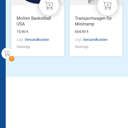
Molten Basketball
Transportwagen für
USA
Minitramp
15,90
€
654,90
€
zzgl.
Versandkosten
zzgl.
Versandkosten
Grevinga
Grevinga
Bleiben Sie auf dem
Die Vereinsbekleidung
Laufenden!
Zum
Zur
Kundenkonto
Newsletteranmeldung