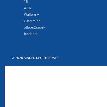
15
4702
Wallern –
Österreich
office@sport-
binder.at
© 2026 BINDER SPORTGERÄTE