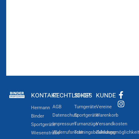
Bleiben Sie auf dem
Die Vereinsbekleidung
Laufenden!
Zum
Zur
Kundenkonto
Newsletteranmeldung
KONTAKT
RECHTLICHES
SHOP
KUNDE
AGB
Turngeräte
Vereine
Hermann
Datenschutz
Sportgeräte
Warenkorb
Binder
Impressum
Turnanzüge
Versandkosten
Sportgeräte
Widerrufsrecht
Trainingsbekleidung
Zahlungsmöglichkei
Wiesenstraße