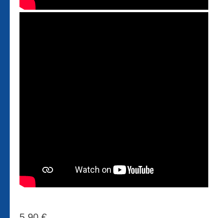
5,90
€