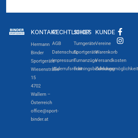
KONTAKT
RECHTLICHES
SHOP
KUNDE
AGB
Turngeräte
Vereine
Hermann
Datenschutz
Sportgeräte
Warenkorb
Binder
Impressum
Turnanzüge
Versandkosten
Sportgeräte
Widerrufsrecht
Trainingsbekleidung
Zahlungsmöglichkei
Wiesenstraße
15
4702
Wallern –
Österreich
office@sport-
binder.at