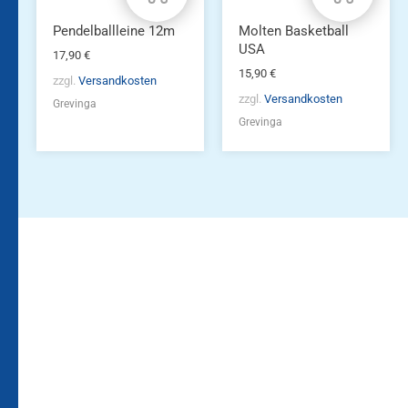
Pendelballleine 12m
Molten Basketball
USA
17,90
€
15,90
€
zzgl.
Versandkosten
zzgl.
Versandkosten
Grevinga
Grevinga
Bleiben Sie auf dem
Die Vereinsbekleidung
Laufenden!
Zum
Zur
Kundenkonto
Newsletteranmeldung