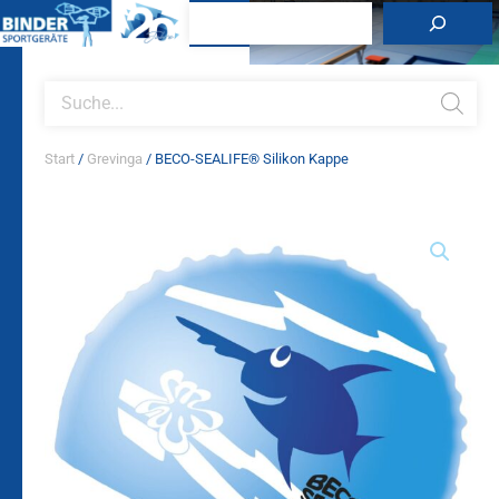
Zum
Suchen
Inhalt
springen
Products
search
Start
/
Grevinga
/ BECO-SEALIFE® Silikon Kappe
BECO-
SEALIFE®
Silikon
Kappe
Menge