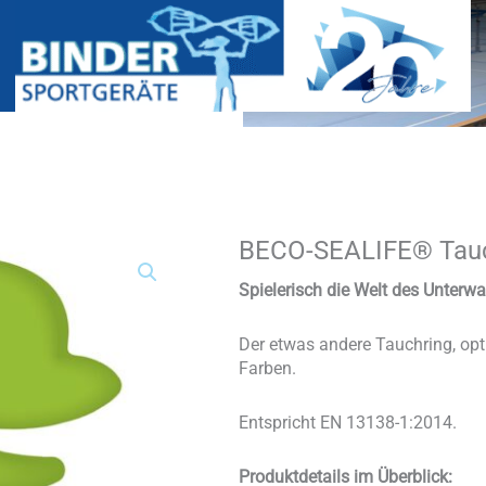
BECO-SEALIFE® Tauc
BECO-
SEALIFE®
Tauchring
Spielerisch die Welt des Unterw
Menge
Der etwas andere Tauchring, opt
Farben.
Entspricht EN 13138-1:2014.
Produktdetails im Überblick: