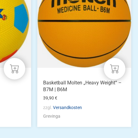
Varianten
auf.
Die
Optionen
können
auf
der
Produktseite
gewählt
werden
h
Basketball Molten „Heavy Weight“ –
B7M | B6M
39,90
€
zzgl.
Versandkosten
Grevinga