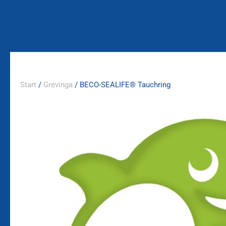
Zum
Inhalt
springen
Start
/
Grevinga
/ BECO-SEALIFE® Tauchring