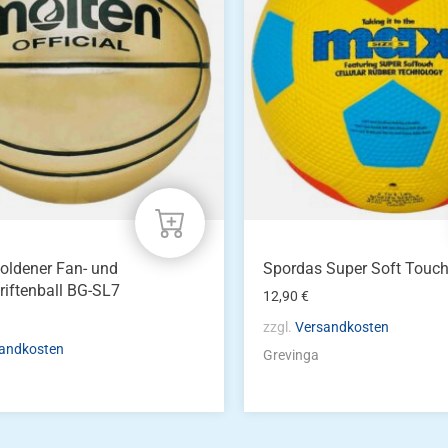
oldener Fan- und
Spordas Super Soft Touc
riftenball BG-SL7
12,90
€
zzgl.
Versandkosten
andkosten
Grevinga