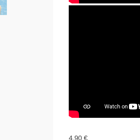
4,90
€