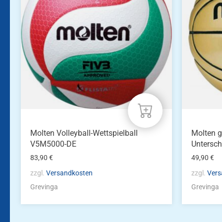
Molten Volleyball-Wettspielball
Molten g
V5M5000-DE
Untersch
83,90
€
49,90
€
zzgl.
Versandkosten
zzgl.
Vers
Grevinga
Grevinga