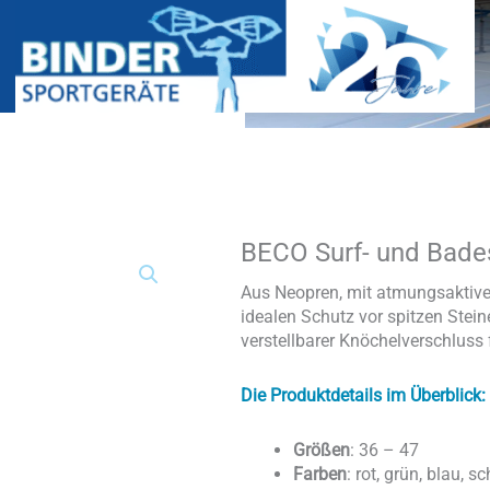
BECO Surf- und Bade
BECO
Surf-
und
Aus Neopren, mit atmungsaktive
Badeschuh
idealen Schutz vor spitzen Stei
aus
verstellbarer Knöchelverschluss 
Neopren
Menge
Die Produktdetails im Überblick:
Größen
: 36 – 47
Farben
: rot, grün, blau, s