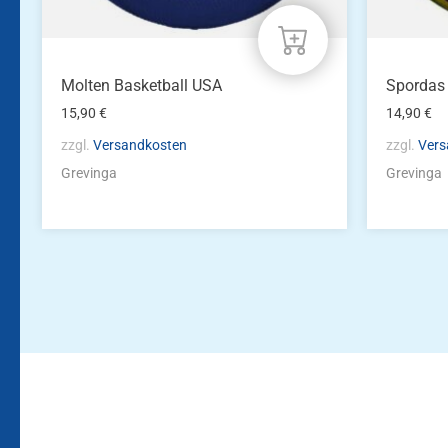
Molten Basketball USA
Spordas 
15,90
€
14,90
€
zzgl.
Versandkosten
zzgl.
Vers
Grevinga
Grevinga
Bleiben Sie auf dem Laufenden!
Zur Newsletteranmeldun