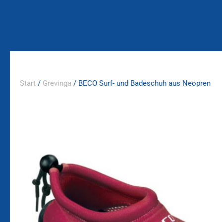
Zum
Inhalt
springen
Start
/
Grevinga
/ BECO Surf- und Badeschuh aus Neopren