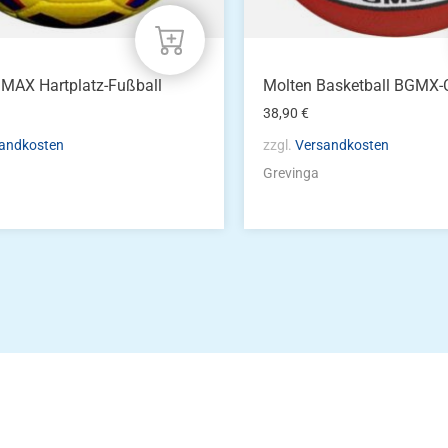
MAX Hartplatz-Fußball
Molten Basketball BGMX-
38,90
€
andkosten
zzgl.
Versandkosten
Grevinga
Die Vereinsbekle
g
Zum Kunde