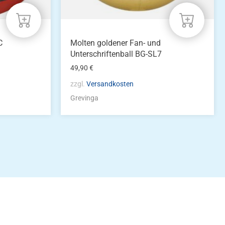
C
Molten goldener Fan- und
Unterschriftenball BG-SL7
49,90
€
zzgl.
Versandkosten
Grevinga
idung
nkonto