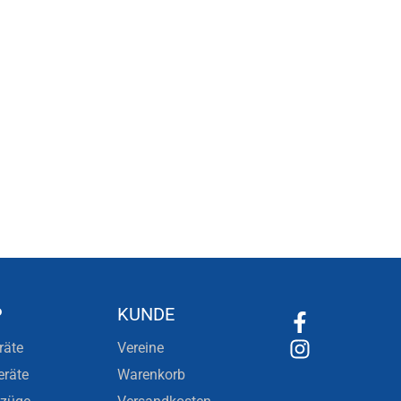
P
KUNDE
räte
Vereine
eräte
Warenkorb