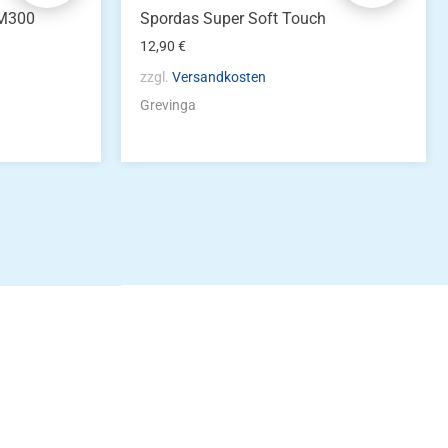
1M300
Spordas Super Soft Touch
12,90
€
zzgl.
Versandkosten
Grevinga
idung
nkonto