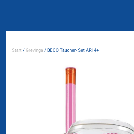
Zum
Inhalt
springen
Start
/
Grevinga
/ BECO Taucher- Set ARI 4+