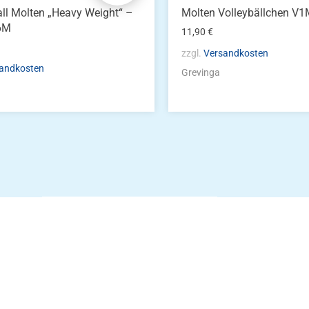
ll Molten „Heavy Weight“ –
Molten Volleybällchen V
6M
11,90
€
zzgl.
Versandkosten
andkosten
Grevinga
Die Vereinsbekle
g
Zum Kunde