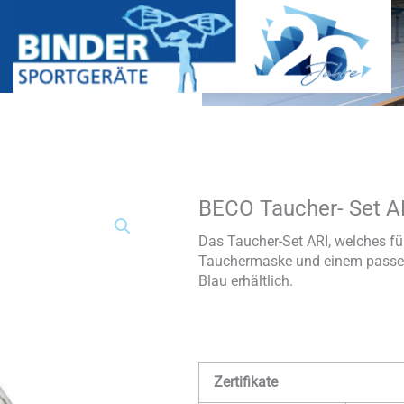
BECO Taucher- Set A
BECO
Taucher-
Set
Das Taucher-Set ARI, welches für
ARI
Tauchermaske und einem passen
4+
Blau erhältlich.
Menge
Zertifikate