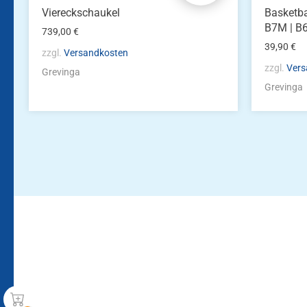
Viereckschaukel
Basketba
B7M | B
739,00
€
39,90
€
zzgl.
Versandkosten
zzgl.
Vers
Grevinga
Grevinga
Bleiben Sie auf dem Laufenden!
Zur Newsletteranmeldun