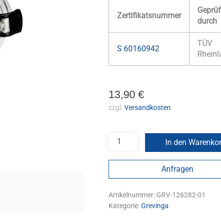
Geprüf
Zertifikatsnummer
durch
TÜV
S 60160942
Rheinl
13,90
€
zzgl.
Versandkosten
In den Warenko
Anfragen
Artikelnummer:
GRV-126282-01
Kategorie:
Grevinga