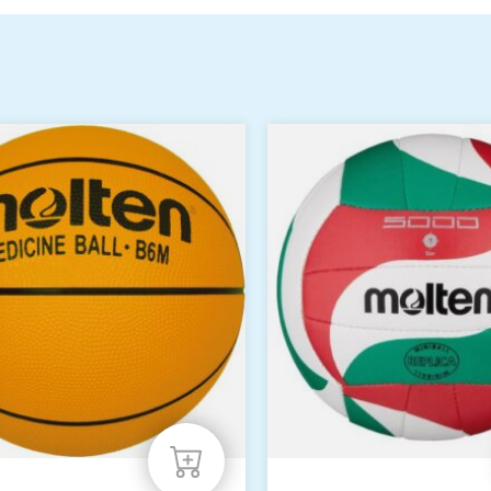
n
n
eite