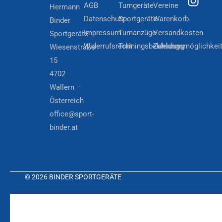
AGB
Turngeräte
Vereine
Hermann
Datenschutz
Sportgeräte
Warenkorb
Binder
Impressum
Turnanzüge
Versandkosten
Sportgeräte
Widerrufsrecht
Trainingsbekleidung
Zahlungsmöglichkei
Wiesenstraße
15
4702
Wallern –
Österreich
office@sport-
binder.at
© 2026 BINDER SPORTGERÄTE