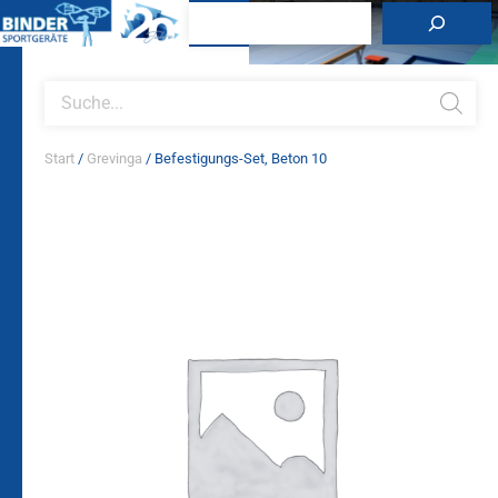
Zum
Suchen
Inhalt
springen
Products
search
Start
/
Grevinga
/ Befestigungs-Set, Beton 10
Befestigungs-
Set,
Beton
10
Menge