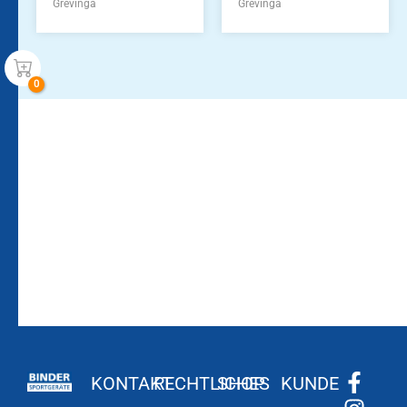
Grevinga
Grevinga
Bleiben Sie auf dem
Die Vereinsbekleidung
Laufenden!
Zum
Zur
Kundenkonto
Newsletteranmeldung
KONTAKT
RECHTLICHES
SHOP
KUNDE