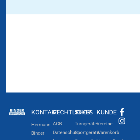
Bleiben Sie auf dem
Die Vereinsbekleidung
Laufenden!
Zum
Zur
Kundenkonto
Newsletteranmeldung
KONTAKT
RECHTLICHES
SHOP
KUNDE
AGB
Turngeräte
Vereine
Hermann
Datenschutz
Sportgeräte
Warenkorb
Binder