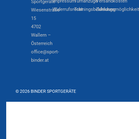
Impressum
Turnanzüge
Versandkosten
Sportgeräte
Widerrufsrecht
Trainingsbekleidung
Zahlungsmöglichkei
Wiesenstraße
15
4702
Wallern –
Österreich
office@sport-
binder.at
© 2026 BINDER SPORTGERÄTE