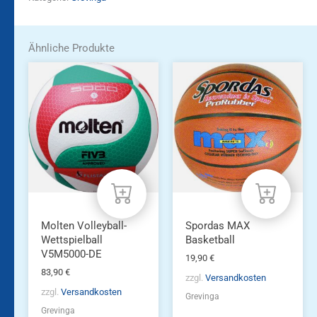
Ähnliche Produkte
Molten Volleyball-
Spordas MAX
Wettspielball
Basketball
V5M5000-DE
19,90
€
83,90
€
zzgl.
Versandkosten
zzgl.
Versandkosten
Grevinga
Grevinga