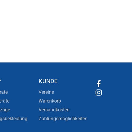
P
KUNDE
räte
Vereine
eräte
Warenkorb
nzüge
Versandkosten
ngsbekleidung
Zahlungsmöglichkeiten