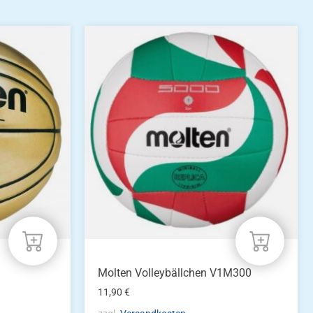
Molten Volleybällchen V1M300
11,90
€