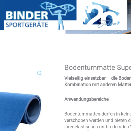
Bodenturnmatte Supe
Bodenturnmatte
Super
(Rollmatte)
Vielseitig einsetzbar – die Bod
Menge
Kombination mit anderen Matte
Anwendungsbereiche
Bodenturnmatten dürfen in keiner
verschoben werden und bieten da
ihrer elastischen und federnden