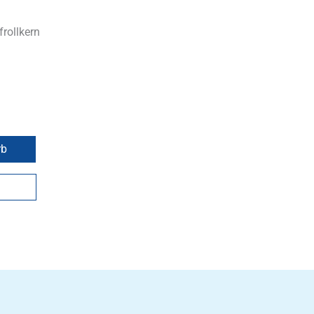
frollkern
rb