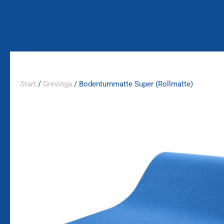
Zum
Inhalt
springen
Start
/
Grevinga
/ Bodenturnmatte Super (Rollmatte)