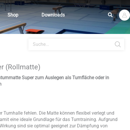
Suchen
Shop
Downloads
Products
search
r (Rollmatte)
enturnmatte Super zum Auslegen als Turnfläche oder in
n
 Turnhalle fehlen. Die Matte können flexibel verlegt und
mit eine ideale Grundlage für das Turntraining. Aufgrund
 Wirkung sind sie optimal geeignet zur Dämpfung von