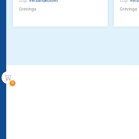
zzgl.
Versandkosten
zzgl.
Vers
Grevinga
Grevinga
Bleiben Sie auf dem Laufenden!
Zur Newsletteranmeldun