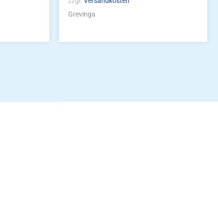
zzgl.
Versandkosten
Grevinga
idung
nkonto