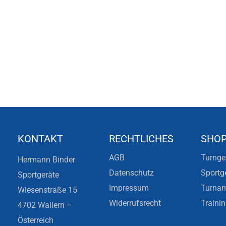
KONTAKT
RECHTLICHES
SHO
AGB
Turnge
Hermann Binder
Datenschutz
Sportg
Sportgeräte
Impressum
Turna
Wiesenstraße 15
Widerrufsrecht
Traini
4702 Wallern –
Österreich