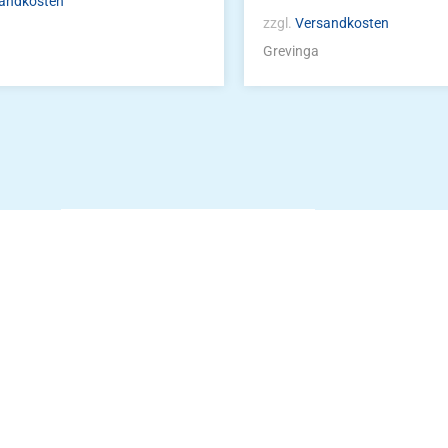
andkosten
zzgl.
Versandkosten
Grevinga
Die Vereinsbekle
g
Zum Kunde