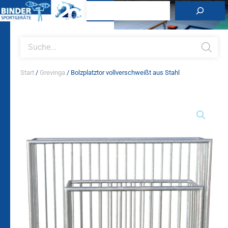
Zum
Suchen
Inhalt
springen
Products
search
Start
/
Grevinga
/ Bolzplatztor vollverschweißt aus Stahl
Bolzplatztor
vollverschweißt
aus
Stahl
Menge