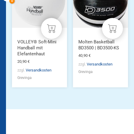
VOLLEY® Soft-Mini
Molten Basketball
Handball mit
BD3500 | BD3500-KS
Elefantenhaut
40,90
€
20,90
€
zzgl.
Versandkosten
zzgl.
Versandkosten
Grevinga
Grevinga
Bleiben Sie auf dem
Die Vereinsbekleidung
Laufenden!
Zum
Zur
Kundenkonto