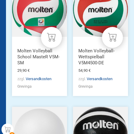
Molten Volleyball
Molten Volleyball-
School MasteR V5M-
Wettspielball
SM
V5M4500-DE
29,90
€
54,90
€
zzgl.
Versandkosten
zzgl.
Versandkosten
Grevinga
Grevinga