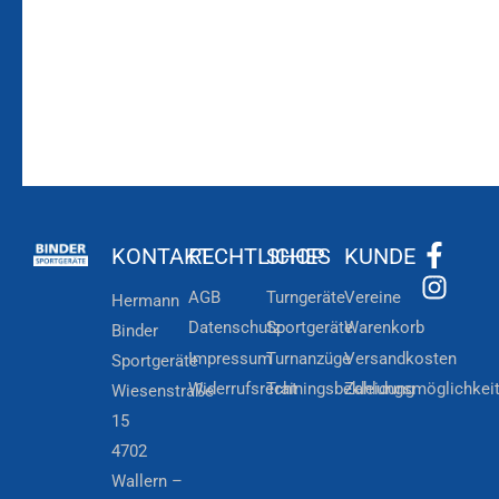
Newsletteranmeldung
KONTAKT
RECHTLICHES
SHOP
KUNDE
AGB
Turngeräte
Vereine
Hermann
Datenschutz
Sportgeräte
Warenkorb
Binder
Impressum
Turnanzüge
Versandkosten
Sportgeräte
Widerrufsrecht
Trainingsbekleidung
Zahlungsmöglichkei
Wiesenstraße
15
4702
Wallern –