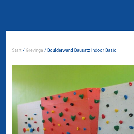
Zum
Inhalt
springen
Start
/
Grevinga
/ Boulderwand Bausatz Indoor Basic