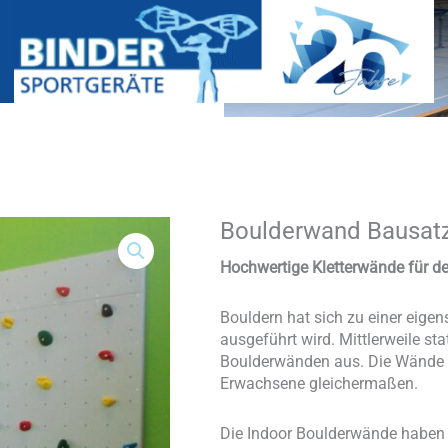
Boulderwand Bausatz
Boulderwand
Bausatz
Indoor
Hochwertige Kletterwände für de
Basic
Menge
Bouldern hat sich zu einer eigen
ausgeführt wird. Mittlerweile st
Boulderwänden aus. Die Wände ei
Erwachsene gleichermaßen.
Die Indoor Boulderwände haben