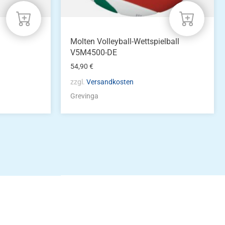
Molten Volleyball-Wettspielball
V5M4500-DE
54,90
€
zzgl.
Versandkosten
Grevinga
idung
nkonto