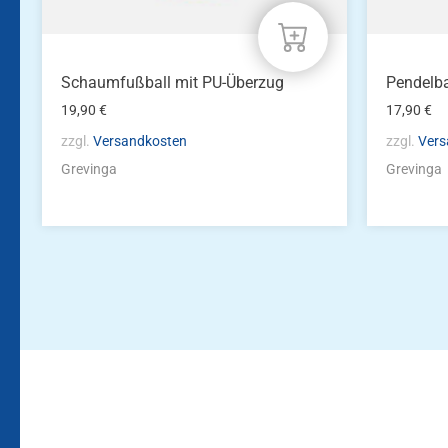
Schaumfußball mit PU-Überzug
Pendelba
19,90
€
17,90
€
zzgl.
Versandkosten
zzgl.
Vers
Grevinga
Grevinga
Bleiben Sie auf dem Laufenden!
Zur Newsletteranmeldun