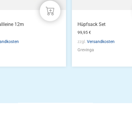
llleine 12m
Hüpfsack Set
99,95
€
andkosten
zzgl.
Versandkosten
Grevinga
Die Vereinsbekle
g
Zum Kunde