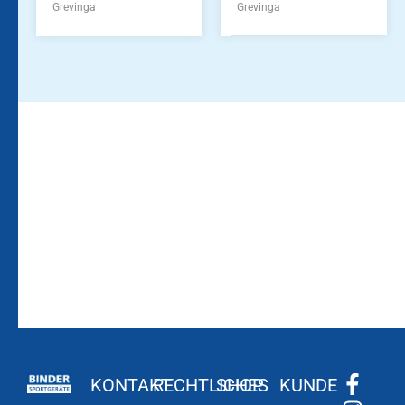
Grevinga
Grevinga
Bleiben Sie auf dem
Die Vereinsbekleidung
Laufenden!
Zum
Zur
Kundenkonto
Newsletteranmeldung
KONTAKT
RECHTLICHES
SHOP
KUNDE