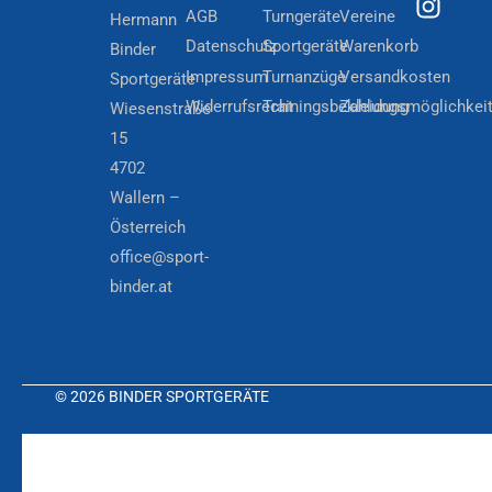
AGB
Turngeräte
Vereine
Hermann
Datenschutz
Sportgeräte
Warenkorb
Binder
Impressum
Turnanzüge
Versandkosten
Sportgeräte
Widerrufsrecht
Trainingsbekleidung
Zahlungsmöglichkei
Wiesenstraße
15
4702
Wallern –
Österreich
office@sport-
binder.at
© 2026 BINDER SPORTGERÄTE