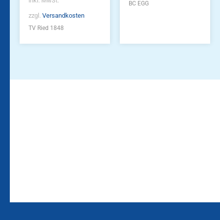
inkl. MwSt.
BC EGG
zzgl.
Versandkosten
TV Ried 1848
Bleiben Sie auf dem
Die Vereinsbekleidung
Laufenden!
Zum
Zur
Kundenkonto
Newsletteranmeldung