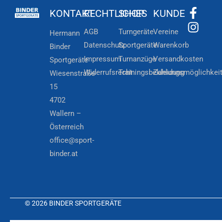
KONTAKT
RECHTLICHES
SHOP
KUNDE
AGB
Turngeräte
Vereine
Hermann
Datenschutz
Sportgeräte
Warenkorb
Binder
Impressum
Turnanzüge
Versandkosten
Sportgeräte
Widerrufsrecht
Trainingsbekleidung
Zahlungsmöglichkei
Wiesenstraße
15
4702
Wallern –
Österreich
office@sport-
binder.at
© 2026 BINDER SPORTGERÄTE