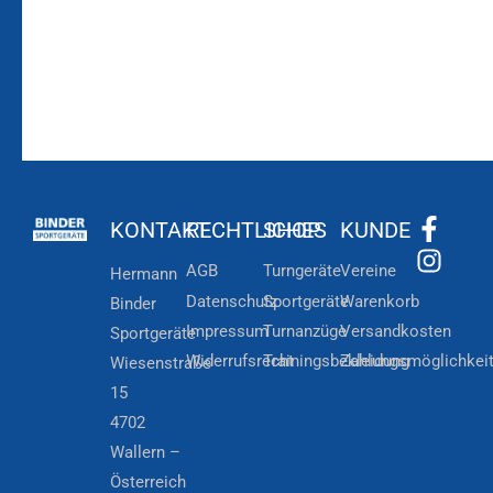
KONTAKT
RECHTLICHES
SHOP
KUNDE
AGB
Turngeräte
Vereine
Hermann
Datenschutz
Sportgeräte
Warenkorb
Binder
Impressum
Turnanzüge
Versandkosten
Sportgeräte
Widerrufsrecht
Trainingsbekleidung
Zahlungsmöglichkei
Wiesenstraße
15
4702
Wallern –
Österreich