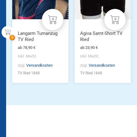
Die
Die
Optionen
Optionen
können
können
auf
auf
der
der
Produktseite
Produktseite
Langarm Turnanzug
Agiva Samt-Short TV
gewählt
gewählt
TV Ried
Ried
werden
werden
ab
78,90
€
ab
23,90
€
inkl. MwSt.
inkl. MwSt.
zzgl.
Versandkosten
zzgl.
Versandkosten
TV Ried 1848
TV Ried 1848
Bleiben Sie auf dem
Die Vereinsbekleidung
Laufenden!
Zum
Zur
Kundenkonto
Newsletteranmeldung