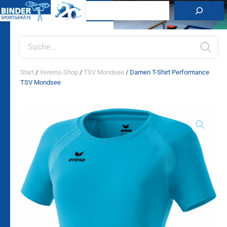
Zum
Suchen
Inhalt
springen
Products
search
Start
/
Vereins-Shop
/
TSV Mondsee
/ Damen T-Shirt Performance
TSV Mondsee
Damen
T-
Shirt
Performance
TSV
Mondsee
Menge