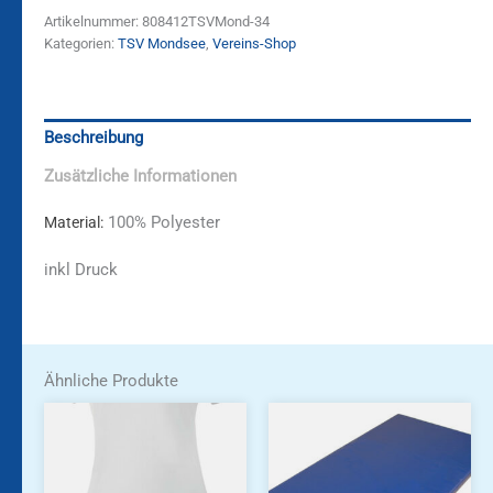
Artikelnummer:
808412TSVMond-34
Kategorien:
TSV Mondsee
,
Vereins-Shop
Beschreibung
Zusätzliche Informationen
100% Polyester
Material:
inkl Druck
Ähnliche Produkte
Dieses
Dieses
Produkt
Produkt
weist
weist
mehrere
mehrere