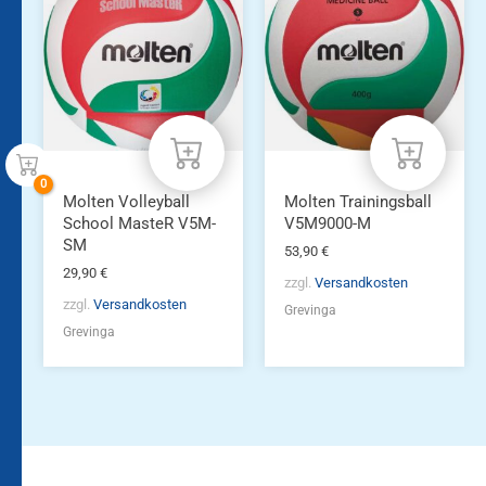
Molten Volleyball
Molten Trainingsball
School MasteR V5M-
V5M9000-M
SM
53,90
€
29,90
€
zzgl.
Versandkosten
zzgl.
Versandkosten
Grevinga
Grevinga
Bleiben Sie auf dem
Die Vereinsbekleidung
Laufenden!