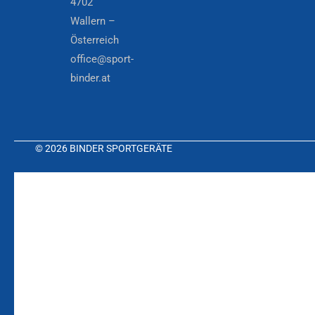
4702
Wallern –
Österreich
office@sport-
binder.at
© 2026 BINDER SPORTGERÄTE