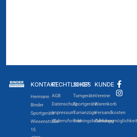
Zum
Zur
Kundenkonto
Newsletteranmeldung
KONTAKT
RECHTLICHES
SHOP
KUNDE
AGB
Turngeräte
Vereine
Hermann
Datenschutz
Sportgeräte
Warenkorb
Binder
Impressum
Turnanzüge
Versandkosten
Sportgeräte
Widerrufsrecht
Trainingsbekleidung
Zahlungsmöglichkei
Wiesenstraße
15