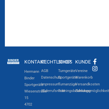
Zur
Kundenkonto
Newsletteranmeldung
KONTAKT
RECHTLICHES
SHOP
KUNDE
AGB
Turngeräte
Vereine
Hermann
Datenschutz
Sportgeräte
Warenkorb
Binder
Impressum
Turnanzüge
Versandkosten
Sportgeräte
Widerrufsrecht
Trainingsbekleidung
Zahlungsmöglichkei
Wiesenstraße
15
4702