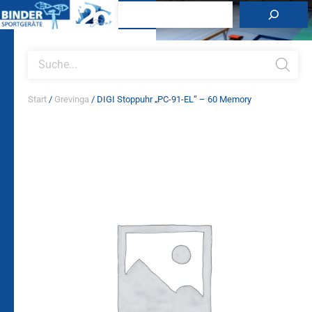
Zum
Suchen
Inhalt
springen
Products
search
Start
/
Grevinga
/ DIGI Stoppuhr „PC-91-EL“ – 60 Memory
DIGI
Stoppuhr
"PC-
91-
EL"
-
60
Memory
Menge