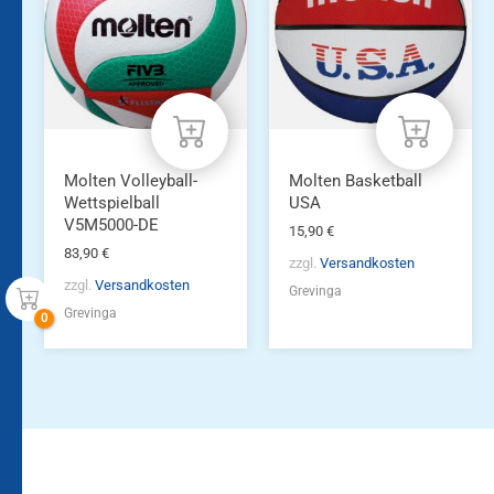
Molten Volleyball-
Molten Basketball
Wettspielball
USA
V5M5000-DE
15,90
€
83,90
€
zzgl.
Versandkosten
zzgl.
Versandkosten
Grevinga
Grevinga
Bleiben Sie auf dem
Die Vereinsbekleidung
Laufenden!
Zum