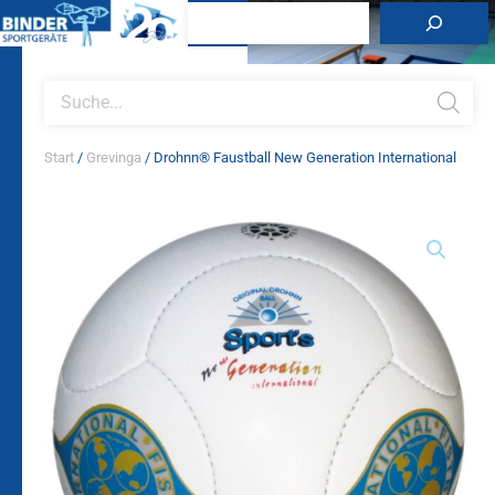
Zum
Suchen
Inhalt
springen
Products
search
Start
/
Grevinga
/ Drohnn® Faustball New Generation International
Drohnn®
Faustball
New
Generation
International
Menge