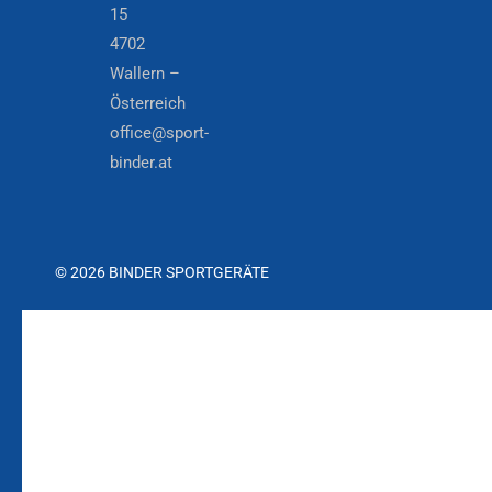
15
4702
Wallern –
Österreich
office@sport-
binder.at
© 2026 BINDER SPORTGERÄTE