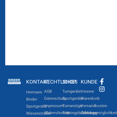
Bleiben Sie auf dem
Die Vereinsbekleidung
Laufenden!
Zum
Zur
Kundenkonto
Newsletteranmeldung
KONTAKT
RECHTLICHES
SHOP
KUNDE
AGB
Turngeräte
Vereine
Hermann
Datenschutz
Sportgeräte
Warenkorb
Binder
Impressum
Turnanzüge
Versandkosten
Sportgeräte
Widerrufsrecht
Trainingsbekleidung
Zahlungsmöglichkei
Wiesenstraße