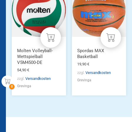
Molten Volleyball-
Spordas MAX
Wettspielball
Basketball
V5M4500-DE
19,90
€
54,90
€
zzgl.
Versandkosten
zzgl.
Versandkosten
Grevinga
Grevinga
Bleiben Sie auf dem
Die Vereinsbekleidung
Laufenden!
Zum