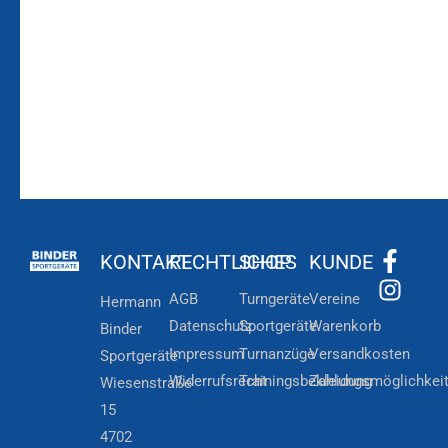
Zur
Kundenkonto
Newsletteranmeldung
KONTAKT
RECHTLICHES
SHOP
KUNDE
AGB
Turngeräte
Vereine
Hermann
Datenschutz
Sportgeräte
Warenkorb
Binder
Impressum
Turnanzüge
Versandkosten
Sportgeräte
Widerrufsrecht
Trainingsbekleidung
Zahlungsmöglichkei
Wiesenstraße
15
4702