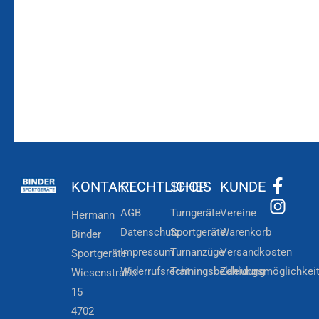
Zur
Kundenkonto
Newsletteranmeldung
KONTAKT
RECHTLICHES
SHOP
KUNDE
AGB
Turngeräte
Vereine
Hermann
Datenschutz
Sportgeräte
Warenkorb
Binder
Impressum
Turnanzüge
Versandkosten
Sportgeräte
Widerrufsrecht
Trainingsbekleidung
Zahlungsmöglichkei
Wiesenstraße
15
4702