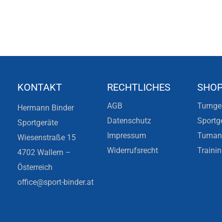
KONTAKT
RECHTLICHES
SHO
AGB
Turnge
Hermann Binder
Datenschutz
Sportg
Sportgeräte
Impressum
Turna
Wiesenstraße 15
Widerrufsrecht
Traini
4702 Wallern –
Österreich
office@sport-binder.at