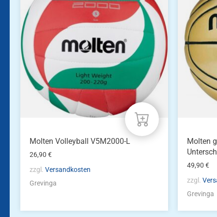
Molten Volleyball V5M2000-L
Molten g
Untersch
26,90
€
49,90
€
zzgl.
Versandkosten
zzgl.
Vers
Grevinga
Grevinga