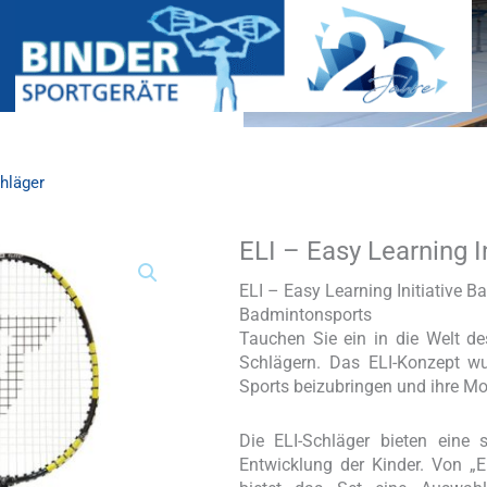
chläger
ELI – Easy Learning I
ELI
-
Easy
ELI – Easy Learning Initiative B
Learning
Badmintonsports
Initiative
Tauchen Sie ein in die Welt d
Badminton-
Schlägern. Das ELI-Konzept wu
Schläger
Sports beizubringen und ihre Mo
Menge
Die ELI-Schläger bieten eine
Entwicklung der Kinder. Von „