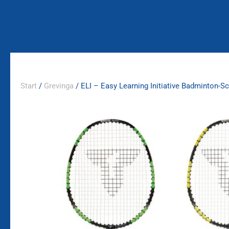
Zum
Inhalt
springen
Start
/
Grevinga
/ ELI – Easy Learning Initiative Badminton-S