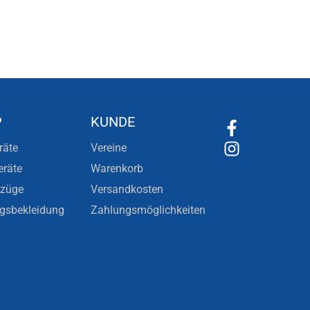
P
KUNDE
räte
Vereine
eräte
Warenkorb
nzüge
Versandkosten
ngsbekleidung
Zahlungsmöglichkeiten