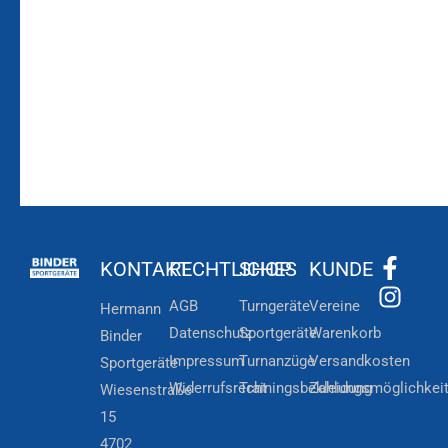
Zum
Zur
Kundenkonto
Newsletteranmeldung
KONTAKT
RECHTLICHES
SHOP
KUNDE
AGB
Turngeräte
Vereine
Hermann
Datenschutz
Sportgeräte
Warenkorb
Binder
Impressum
Turnanzüge
Versandkosten
Sportgeräte
Widerrufsrecht
Trainingsbekleidung
Zahlungsmöglichkei
Wiesenstraße
15
4702