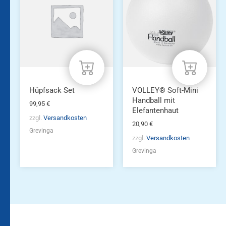
Hüpfsack Set
VOLLEY® Soft-Mini
Handball mit
99,95
€
Elefantenhaut
zzgl.
Versandkosten
20,90
€
Grevinga
zzgl.
Versandkosten
Grevinga
Bleiben Sie auf dem
Die Vereinsbekleidung
Laufenden!