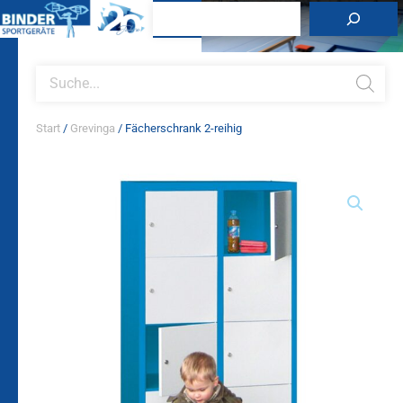
Zum
Suchen
Inhalt
springen
Products
search
Start
/
Grevinga
/ Fächerschrank 2-reihig
Fächerschrank
2-
reihig
Menge