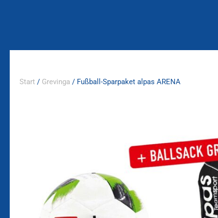
Zum
Inhalt
springen
Start
/
Grevinga
/ Fußball-Sparpaket alpas ARENA