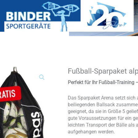
Fußball-Sparpaket a
Fußball-
Sparpaket
alpas
Perfekt für Ihr Fußball-Trainin
ARENA
Menge
Das Sparpaket Arena setzt sich 
beiliegenden Ballsack zusammen.
geeignet, da sie in Größe 5 geli
gute Voraussetzungen für ein ge
leichten Transport der Bälle al
aufgehangen werden.