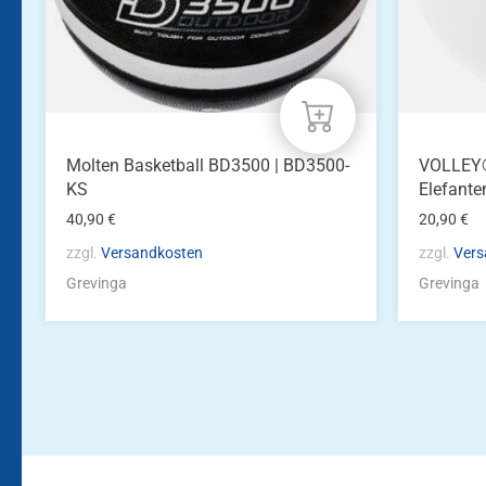
Molten Basketball BD3500 | BD3500-
VOLLEY®
KS
Elefante
40,90
€
20,90
€
zzgl.
Versandkosten
zzgl.
Vers
Grevinga
Grevinga
Bleiben Sie auf dem Laufenden!