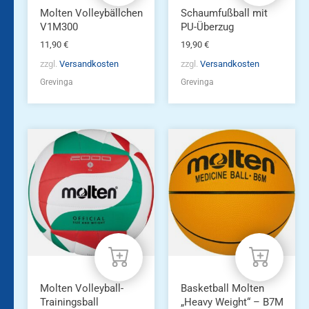
Molten Volleybällchen
Schaumfußball mit
V1M300
PU-Überzug
11,90
€
19,90
€
zzgl.
Versandkosten
zzgl.
Versandkosten
Grevinga
Grevinga
Dieses
Produkt
weist
mehrere
Varianten
auf.
Die
Optionen
können
auf
der
Produktseite
Molten Volleyball-
Basketball Molten
gewählt
Trainingsball
„Heavy Weight“ – B7M