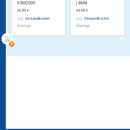
werden
V5M2000
| B6M
26,90
€
39,90
€
zzgl.
Versandkosten
zzgl.
Versandkosten
Grevinga
Grevinga
Bleiben Sie auf dem
Die Vereinsbekleidung
Laufenden!
Zum
Zur
Kundenkonto
Newsletteranmeldung