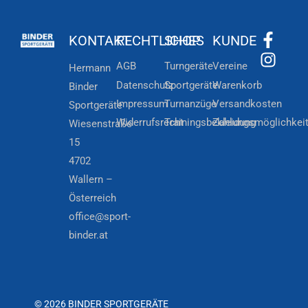
KONTAKT
RECHTLICHES
SHOP
KUNDE
AGB
Turngeräte
Vereine
Hermann
Datenschutz
Sportgeräte
Warenkorb
Binder
Impressum
Turnanzüge
Versandkosten
Sportgeräte
Widerrufsrecht
Trainingsbekleidung
Zahlungsmöglichkei
Wiesenstraße
15
4702
Wallern –
Österreich
office@sport-
binder.at
© 2026 BINDER SPORTGERÄTE