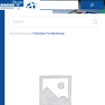
Zum
Suchen
Inhalt
springen
Products
search
Start
/
Grevinga
/ Fußstütze für Minitramp
Fußstütze
für
Minitramp
Menge