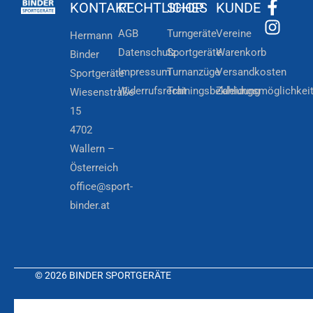
KONTAKT
RECHTLICHES
SHOP
KUNDE
AGB
Turngeräte
Vereine
Hermann
Datenschutz
Sportgeräte
Warenkorb
Binder
Impressum
Turnanzüge
Versandkosten
Sportgeräte
Widerrufsrecht
Trainingsbekleidung
Zahlungsmöglichkei
Wiesenstraße
15
4702
Wallern –
Österreich
office@sport-
binder.at
© 2026 BINDER SPORTGERÄTE