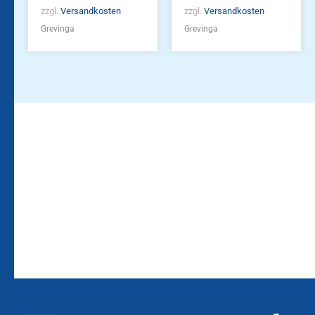
zzgl.
Versandkosten
zzgl.
Versandkosten
Grevinga
Grevinga
Bleiben Sie auf dem
Die Vereinsbekleidung
Laufenden!
Zum
Zur
Kundenkonto
Newsletteranmeldung