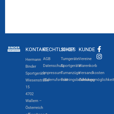
KONTAKT
RECHTLICHES
SHOP
KUNDE
AGB
Turngeräte
Vereine
Hermann
Datenschutz
Sportgeräte
Warenkorb
Binder
Impressum
Turnanzüge
Versandkosten
Sportgeräte
Widerrufsrecht
Trainingsbekleidung
Zahlungsmöglichkei
Wiesenstraße
15
4702
Wallern –
Österreich