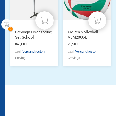
Grevinga Hochsprung-
Molten Volleyball
Set School
V5M2000-L
349,00
€
26,90
€
zzgl.
Versandkosten
zzgl.
Versandkosten
Grevinga
Grevinga
Bleiben Sie auf dem
Die Vereinsbekleidung
Laufenden!
Zum
Zur
Kundenkonto
Newsletteranmeldung