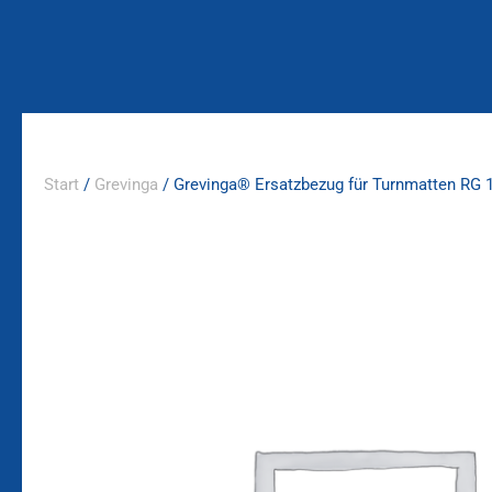
Zum
Inhalt
springen
Start
/
Grevinga
/ Grevinga® Ersatzbezug für Turnmatten RG 1