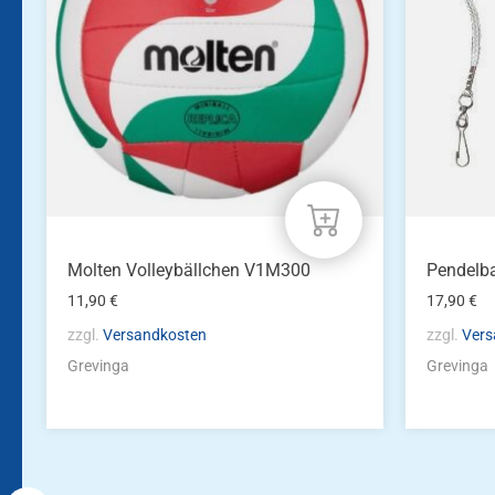
Molten Volleybällchen V1M300
Pendelba
11,90
€
17,90
€
zzgl.
Versandkosten
zzgl.
Vers
Grevinga
Grevinga