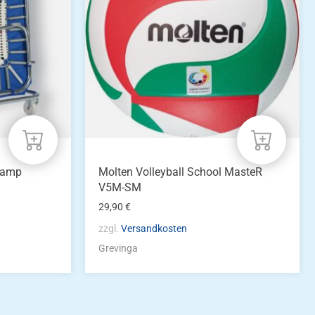
tramp
Molten Volleyball School MasteR
V5M-SM
29,90
€
zzgl.
Versandkosten
Grevinga