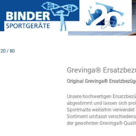
20 / 80
Grevinga® Ersatzbezu
Grevinga®
Ersatzbezug
für
Original Grevinga® Ersatzbezüg
Turnmatten
RG
Unsere hochwertigen Ersatzbezü
120
abgestimmt und lassen sich pro
/
Sportmatte weiterhin verwendet
80
Sortiment umfasst verschiedens
Menge
der gewohnten Grevinga®-Qualit