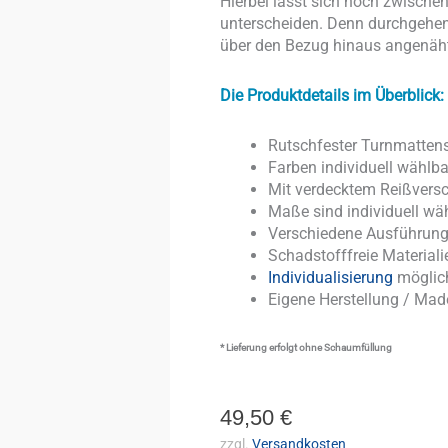
Hierbei lässt sich noch zwisc
unterscheiden. Denn durchgehen
über den Bezug hinaus angenäht 
Die Produktdetails im Überblick:
Rutschfester Turnmattens
Farben individuell wählba
Mit verdecktem Re
Maße sind indiv
Verschiedene Ausführun
Schadstofffreie Materiali
Individualisierung
möglic
Eigene Herstellung / Ma
* Lieferung erfolgt ohne Schaumfüllung
49,50
€
zzgl.
Versandkosten