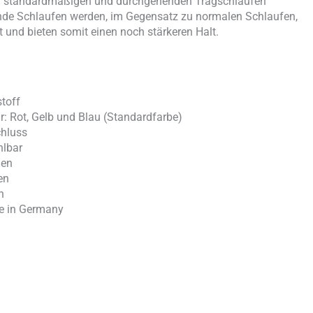
hen standardmäßigen und durchgehenden Tragschlaufen
de Schlaufen werden, im Gegensatz zu normalen Schlaufen,
und bieten somit einen noch stärkeren Halt.
toff
r: Rot, Gelb und Blau (Standardfarbe)
ißverschluss
iduell wählbar
gen
en
h
de in Germany