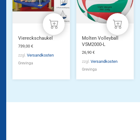
Viereckschaukel
Molten Volleyball
V5M2000-L
739,00
€
26,90
€
zzgl.
Versandkosten
zzgl.
Versandkosten
Grevinga
Grevinga
Bleiben Sie auf dem
Die Vereinsbekleidung
Laufenden!
Zum
Zur
Kundenkonto
Newsletteranmeldung