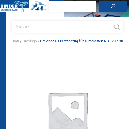
Zum
Suchen
Inhalt
springen
Products
search
Start
/
Grevinga
/ Grevinga® Ersatzbezug für Turnmatten RG 120 / 80
Grevinga®
Ersatzbezug
für
Turnmatten
RG
120
/
80
Menge