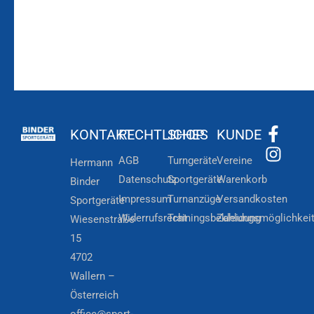
KONTAKT
RECHTLICHES
SHOP
KUNDE
AGB
Turngeräte
Vereine
Hermann
Datenschutz
Sportgeräte
Warenkorb
Binder
Impressum
Turnanzüge
Versandkosten
Sportgeräte
Widerrufsrecht
Trainingsbekleidung
Zahlungsmöglichkei
Wiesenstraße
15
4702
Wallern –
Österreich