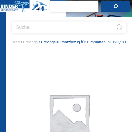
Zum
Suchen
Inhalt
springen
Products
search
Start
/
Grevinga
/ Grevinga® Ersatzbezug für Turnmatten RG 120 / 80
Grevinga®
Ersatzbezug
für
Turnmatten
RG
120
/
80
Menge