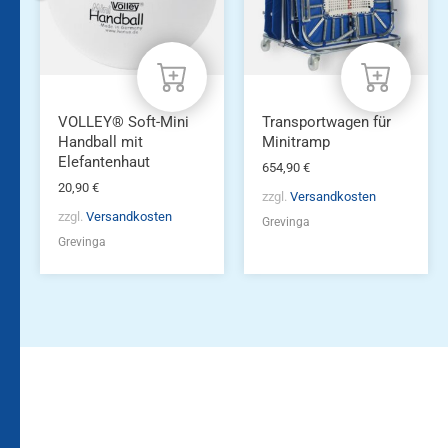
VOLLEY® Soft-Mini
Transportwagen für
Handball mit
Minitramp
Elefantenhaut
654,90
€
20,90
€
zzgl.
Versandkosten
zzgl.
Versandkosten
Grevinga
Grevinga
Bleiben Sie auf dem
Die Vereinsbekleidung
Laufenden!
Zum
Zur
Kundenkonto
Newsletteranmeldung