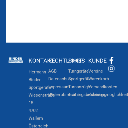
KONTAKT
RECHTLICHES
SHOP
KUNDE
AGB
Turngeräte
Vereine
Hermann
Datenschutz
Sportgeräte
Warenkorb
Binder
Impressum
Turnanzüge
Versandkosten
Sportgeräte
Widerrufsrecht
Trainingsbekleidung
Zahlungsmöglichkei
Wiesenstraße
15
4702
Wallern –
Österreich