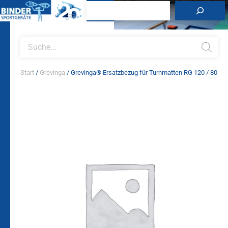
Zum
Suchen
Inhalt
springen
Products
search
Start
/
Grevinga
/ Grevinga® Ersatzbezug für Turnmatten RG 120 / 80
Grevinga®
Ersatzbezug
für
Turnmatten
RG
120
/
80
Menge