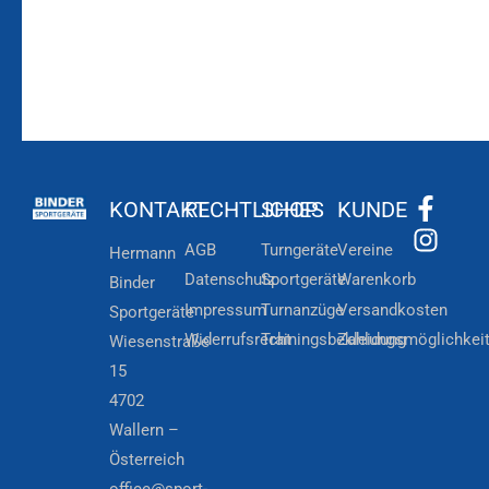
KONTAKT
RECHTLICHES
SHOP
KUNDE
AGB
Turngeräte
Vereine
Hermann
Datenschutz
Sportgeräte
Warenkorb
Binder
Impressum
Turnanzüge
Versandkosten
Sportgeräte
Widerrufsrecht
Trainingsbekleidung
Zahlungsmöglichkei
Wiesenstraße
15
4702
Wallern –
Österreich