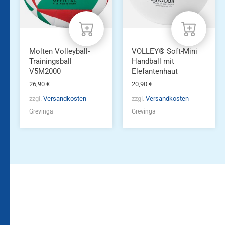
Molten Volleyball-
VOLLEY® Soft-Mini
Trainingsball
Handball mit
V5M2000
Elefantenhaut
26,90
€
20,90
€
zzgl.
Versandkosten
zzgl.
Versandkosten
Grevinga
Grevinga
Bleiben Sie auf dem
Die Vereinsbekleidung
Laufenden!
Zum
Zur
Kundenkonto
Newsletteranmeldung